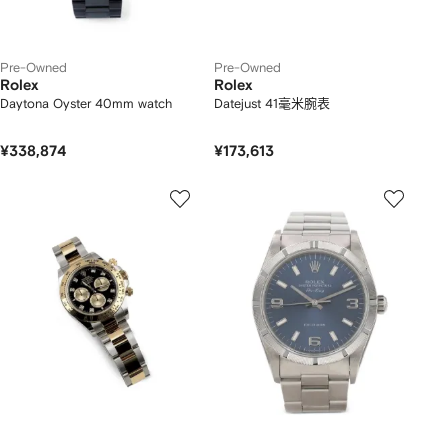
Pre-Owned
Pre-Owned
Rolex
Rolex
Daytona Oyster 40mm watch
Datejust 41毫米腕表
¥338,874
¥173,613