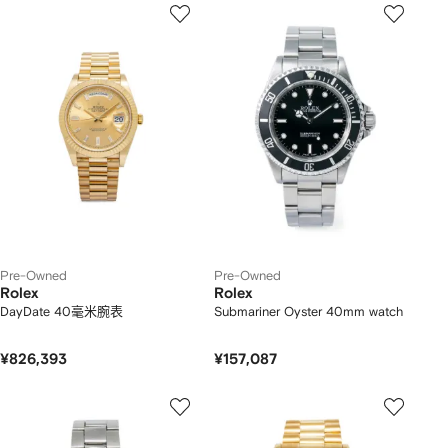
Pre-Owned
Pre-Owned
Rolex
Rolex
DayDate 40毫米腕表
Submariner Oyster 40mm watch
¥826,393
¥157,087