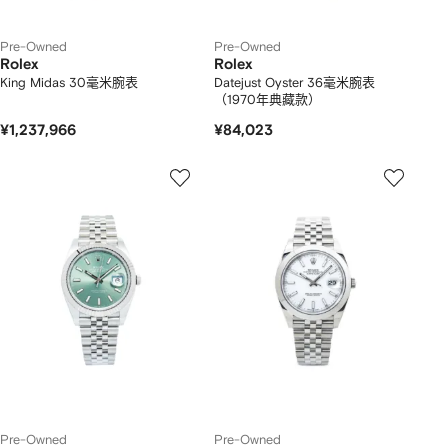
Pre-Owned
Pre-Owned
Rolex
Rolex
King Midas 30毫米腕表
Datejust Oyster 36毫米腕表
（1970年典藏款）
¥1,237,966
¥84,023
Pre-Owned
Pre-Owned