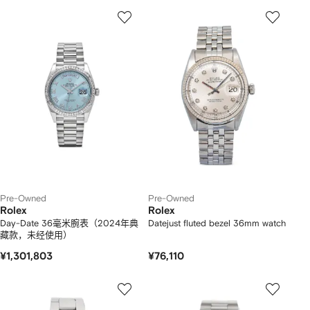
Pre-Owned
Pre-Owned
Rolex
Rolex
Day-Date 36毫米腕表（2024年典
Datejust fluted bezel 36mm watch
藏款，未经使用）
¥1,301,803
¥76,110