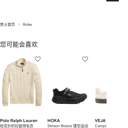
一
页
男士首页
Rolex
您可能会喜欢
显
1
2
3
示
/
/
/
2
12
12
12
件
商
品
中
的
个
Polo Ralph Lauren
HOKA
VEJA
绞花针织拉链领毛衣
Stinson Breeze 镂空运动
Campo bold 绒