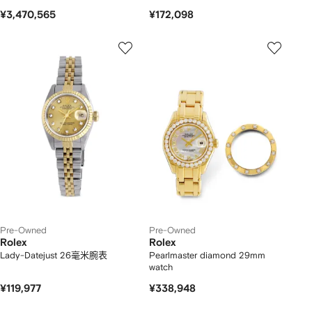
¥3,470,565
¥172,098
Pre-Owned
Pre-Owned
Rolex
Rolex
Lady-Datejust 26毫米腕表
Pearlmaster diamond 29mm
watch
¥119,977
¥338,948