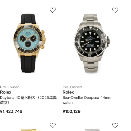
Pre-Owned
Pre-Owned
Rolex
Rolex
Daytona 40毫米腕表（2025年典
Sea-Dweller Deepsea 44mm
藏款）
watch
¥1,423,746
¥152,129