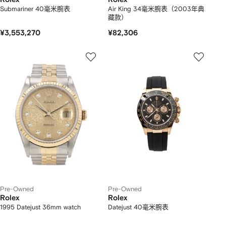
Submariner 40毫米腕表
Air King 34毫米腕表（2003年典
藏款）
¥3,553,270
¥82,306
Pre-Owned
Pre-Owned
Rolex
Rolex
1995 Datejust 36mm watch
Datejust 40毫米腕表