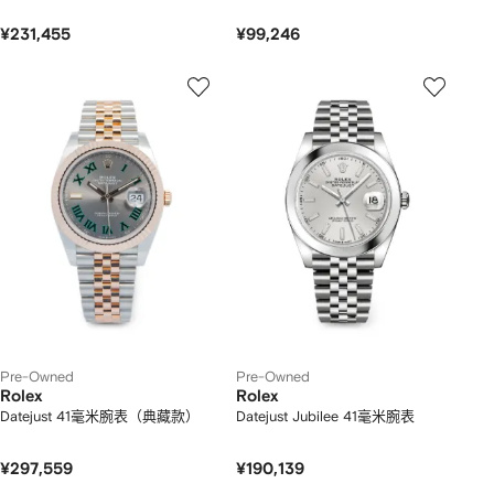
¥231,455
¥99,246
Pre-Owned
Pre-Owned
Rolex
Rolex
Datejust 41毫米腕表（典藏款）
Datejust Jubilee 41毫米腕表
¥297,559
¥190,139