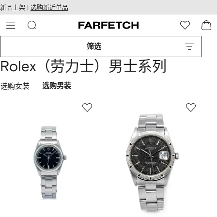
转
ARFETCH
新品上架 |
选购新近单品
至
无障碍网络
主
建设
内
容
筛选
Rolex（劳力士）男士系列
选购女装
选购男装