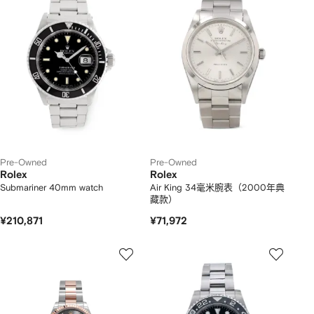
Pre-Owned
Pre-Owned
Rolex
Rolex
Submariner 40mm watch
Air King 34毫米腕表（2000年典
藏款）
¥210,871
¥71,972