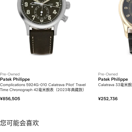
Pre-Owned
Pre-Owned
Patek Philippe
Patek Philippe
Complications 5924G-010 Calatrava Pilot' Travel
Calatrava 33
Time Chronograph 42毫米腕表（2023年典藏款）
¥856,505
¥252,736
您可能会喜欢