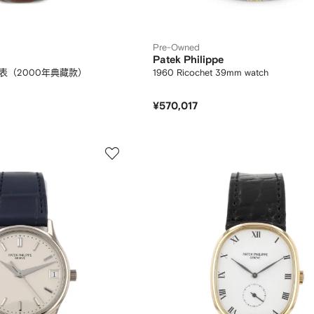
Pre-Owned
Patek Philippe
毫米腕表（2000年典藏款）
1960 Ricochet 39mm watch
¥570,017