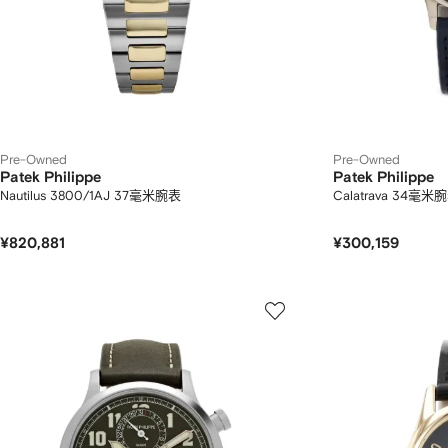
Pre-Owned
Pre-Owned
Patek Philippe
Patek Philippe
Nautilus 3800/1AJ 37毫米腕表
Calatrava 34
¥820,881
¥300,159