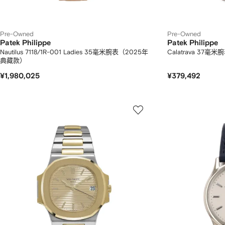
Pre-Owned
Pre-Owned
Patek Philippe
Patek Philippe
Nautilus 7118/1R-001 Ladies 35毫米腕表（2025年
Calatrava 37
典藏款）
¥1,980,025
¥379,492