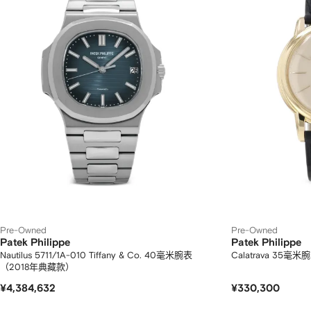
Pre-Owned
Pre-Owned
Patek Philippe
Patek Philippe
Nautilus 5711/1A-010 Tiffany & Co. 40毫米腕表
Calatrava 35
（2018年典藏款）
¥4,384,632
¥330,300