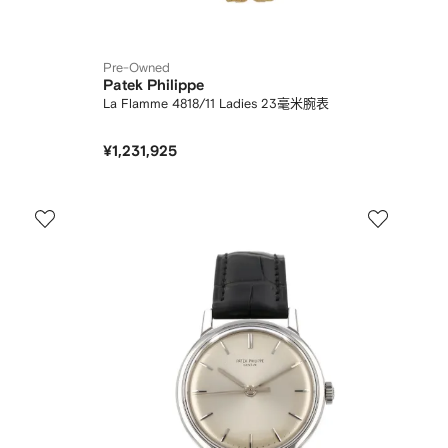
Pre-Owned
Patek Philippe
La Flamme 4818/11 Ladies 23毫米腕表
¥1,231,925