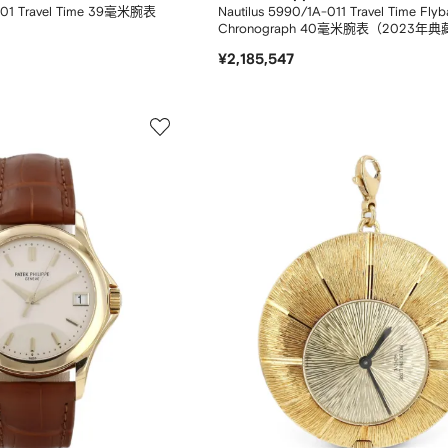
001 Travel Time 39毫米腕表
Nautilus 5990/1A-011 Travel Time Fly
Chronograph 40毫米腕表（2023年
¥2,185,547