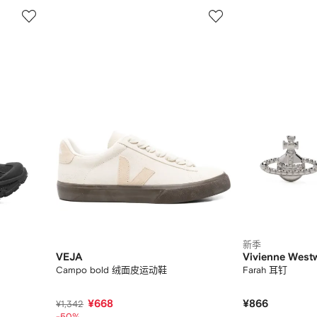
3
4
/
/
12
12
新季
VEJA
Vivienne West
Campo bold 绒面皮运动鞋
Farah 耳钉
¥668
¥866
¥1,342
-50%