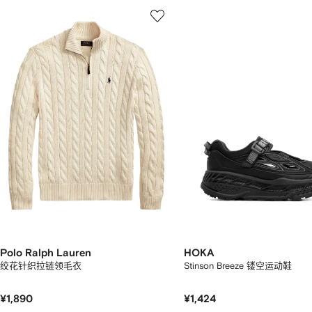
显
1
2
示
/
/
2
12
12
件
商
品
中
的
个
Polo Ralph Lauren
HOKA
绞花针织拉链领毛衣
Stinson Breeze 镂空运动鞋
¥1,890
¥1,424