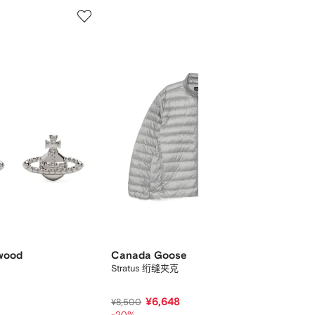
5
6
/
/
12
12
wood
Canada Goose
Ca
Stratus 绗缝夹克
Str
¥6,648
¥8,500
¥8,
-20%
-45