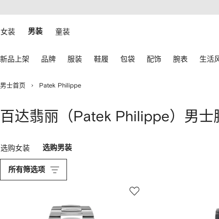
转
ARFETCH
至
无障碍网络
主
建设
内
女装
男装
童装
容
使
新品上架
品牌
服装
鞋履
包袋
配饰
腕表
生活
用
键
盘
男士首页
Patek Philippe
上
的
箭
百达翡丽（Patek Philippe）男
头
进
行
导
选购女装
选购男装
航。
所有筛选项