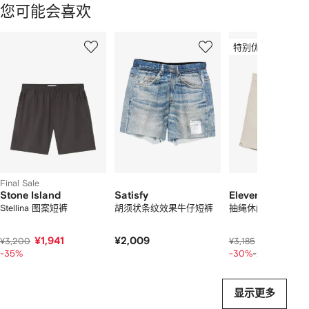
您可能会喜欢
显
1
2
3
示
特别优惠
/
/
/
2
12
12
12
件
商
品
中
的
个
Final Sale
Stone Island
Satisfy
Eleventy
Stellina 图案短裤
胡须状条纹效果牛仔短裤
抽绳休闲短裤
¥1,941
¥2,009
¥1,
¥3,200
¥3,185
¥2,088
-35%
-30%
-20%
显示更多