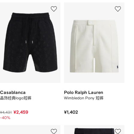
Casablanca
Polo Ralph Lauren
晶饰经典logo短裤
Wimbledon Pony 短裤
¥2,459
¥1,402
¥4,431
-40%