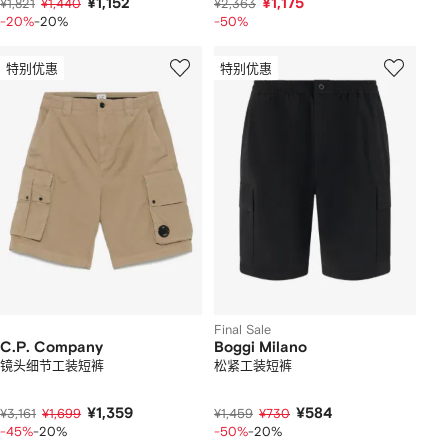
¥1,152
¥1,175
¥1,821
¥1,440
¥2,363
-20%
-20%
-50%
特别优惠
特别优惠
Final Sale
C.P. Company
Boggi Milano
镜头细节工装短裤
松紧工装短裤
¥1,359
¥584
¥3,161
¥1,699
¥1,459
¥730
-45%
-20%
-50%
-20%