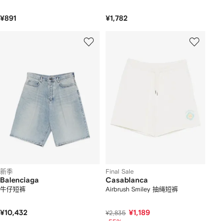
¥891
¥1,782
新季
Final Sale
Balenciaga
Casablanca
牛仔短裤
Airbrush Smiley 抽绳短裤
¥10,432
¥1,189
¥2,835