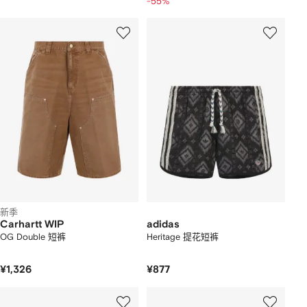
-55%
新季
Carhartt WIP
adidas
OG Double 短裤
Heritage 提花短裤
¥1,326
¥877