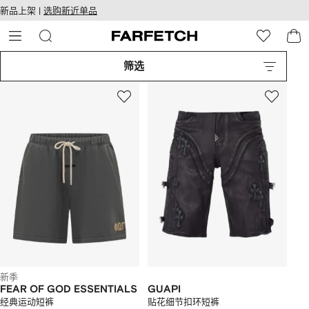
转
ARFETCH
新品上架 |
选购新近单品
至
无障碍网络
主
建设
内
容
筛选
新季
FEAR OF GOD ESSENTIALS
GUAPI
经典运动短裤
贴花细节扣环短裤