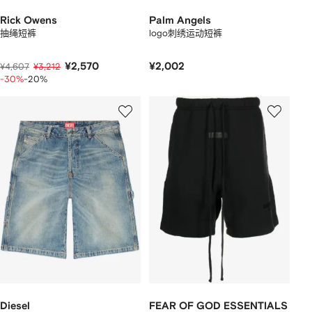
Rick Owens
Palm Angels
抽绳短裤
logo刺绣运动短裤
¥2,570
¥2,002
¥4,607
¥3,212
-30%
-20%
Diesel
FEAR OF GOD ESSENTIALS