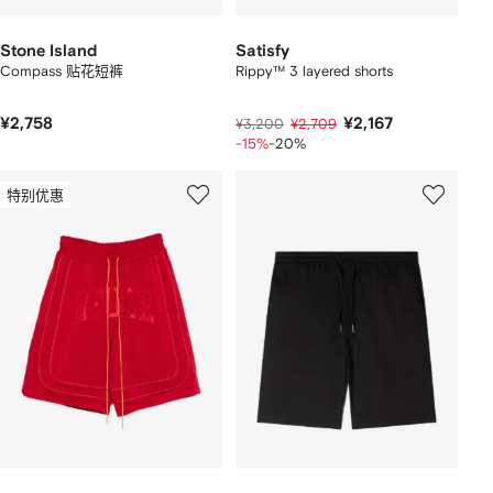
Stone Island
Satisfy
Compass 贴花短裤
Rippy™ 3 layered shorts
¥2,758
¥2,167
¥3,200
¥2,709
-15%
-20%
特别优惠