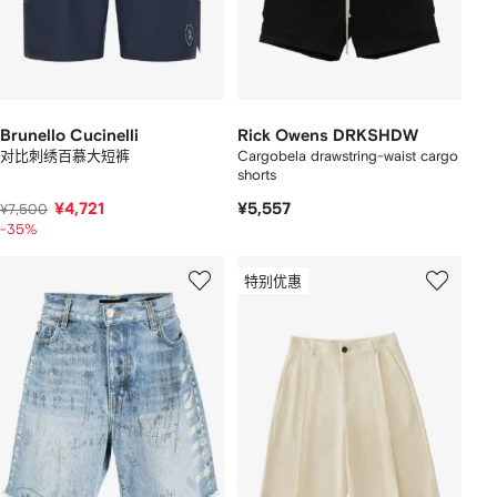
Brunello Cucinelli
Rick Owens DRKSHDW
对比刺绣百慕大短裤
Cargobela drawstring-waist cargo
shorts
¥4,721
¥5,557
¥7,500
-35%
特别优惠