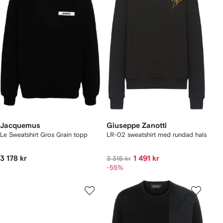
Jacquemus
Giuseppe Zanotti
Le Sweatshirt Gros Grain topp
LR-02 sweatshirt med rundad hals
3 178 kr
1 491 kr
3 315 kr
-55%