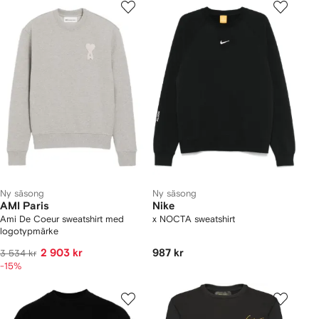
Ny säsong
Ny säsong
AMI Paris
Nike
Ami De Coeur sweatshirt med
x NOCTA sweatshirt
logotypmärke
2 903 kr
987 kr
3 534 kr
-15%