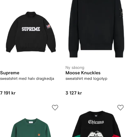
Ny säsong
Supreme
Moose Knuckles
sweatshirt med halv dragkedja
sweatshirt med logotyp
7 191 kr
3 127 kr