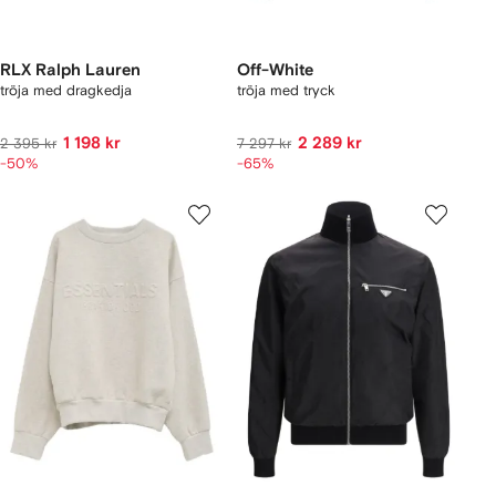
RLX Ralph Lauren
Off-White
tröja med dragkedja
tröja med tryck
1 198 kr
2 289 kr
2 395 kr
7 297 kr
-50%
-65%