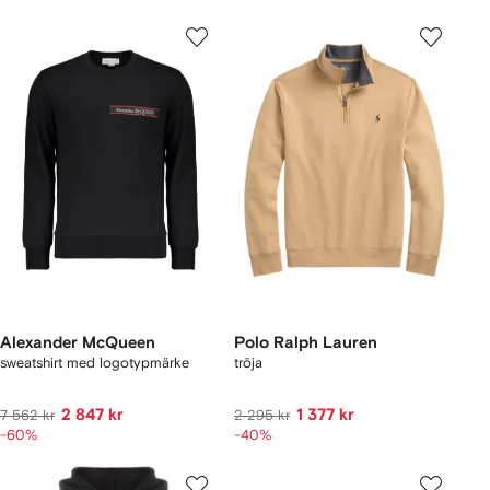
Alexander McQueen
Polo Ralph Lauren
sweatshirt med logotypmärke
tröja
2 847 kr
1 377 kr
7 562 kr
2 295 kr
-60%
-40%