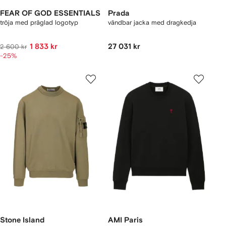
FEAR OF GOD ESSENTIALS
Prada
tröja med präglad logotyp
vändbar jacka med dragkedja
1 833 kr
27 031 kr
2 600 kr
-25%
Stone Island
AMI Paris