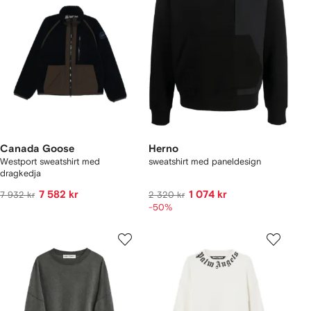
Canada Goose
Herno
Westport sweatshirt med
sweatshirt med paneldesign
dragkedja
7 582 kr
1 074 kr
7 932 kr
2 320 kr
-50%