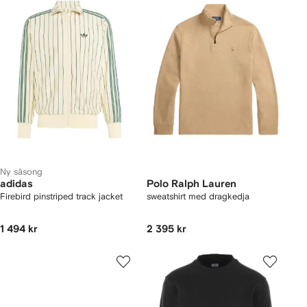
Ny säsong
adidas
Polo Ralph Lauren
Firebird pinstriped track jacket
sweatshirt med dragkedja
1 494 kr
2 395 kr