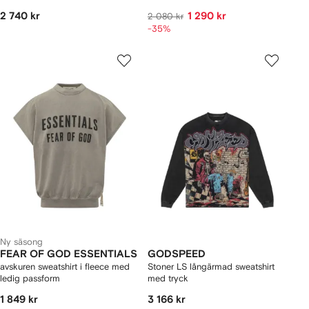
2 740 kr
1 290 kr
2 080 kr
-35%
Ny säsong
FEAR OF GOD ESSENTIALS
GODSPEED
avskuren sweatshirt i fleece med
Stoner LS långärmad sweatshirt
ledig passform
med tryck
1 849 kr
3 166 kr