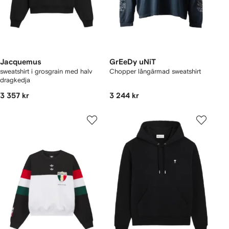
Jacquemus
GrEeDy uNiT
sweatshirt i grosgrain med halv
Chopper långärmad sweatshirt
dragkedja
3 357 kr
3 244 kr