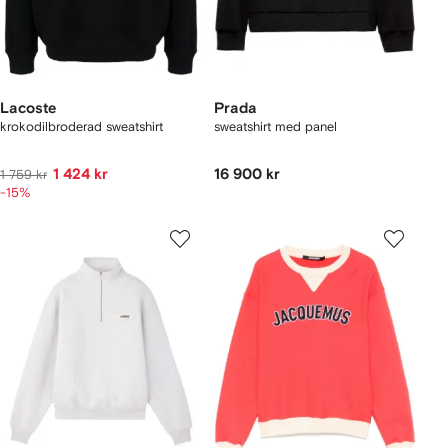
Lacoste
Prada
krokodilbroderad sweatshirt
sweatshirt med panel
1 424 kr
16 900 kr
1 759 kr
-15%