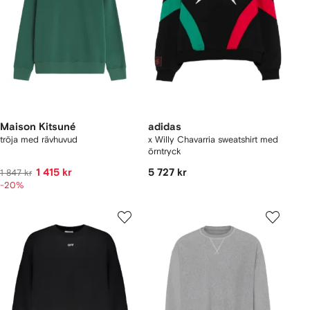
Maison Kitsuné
adidas
tröja med rävhuvud
x Willy Chavarria sweatshirt med
örntryck
1 415 kr
5 727 kr
1 847 kr
-20%