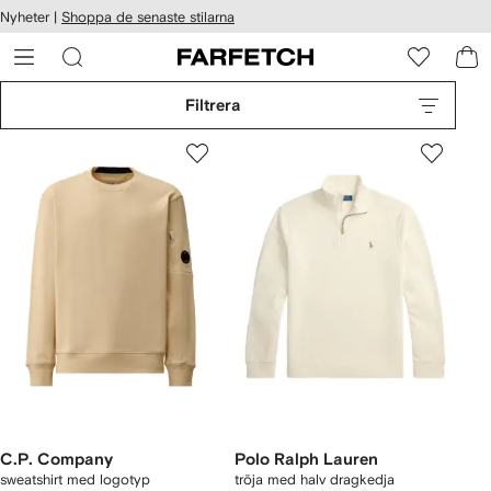
llgänglighet
Nyheter |
Shoppa de senaste stilarna
ppa till
vudinnehåll
ARFETCH
Filtrera
C.P. Company
Polo Ralph Lauren
sweatshirt med logotyp
tröja med halv dragkedja