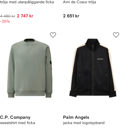
tröja med utanpåliggande ficka
Ami de Coeur tröja
2 747 kr
2 651 kr
4 480 kr
-35%
C.P. Company
Palm Angels
sweatshirt med ficka
jacka med logotypband