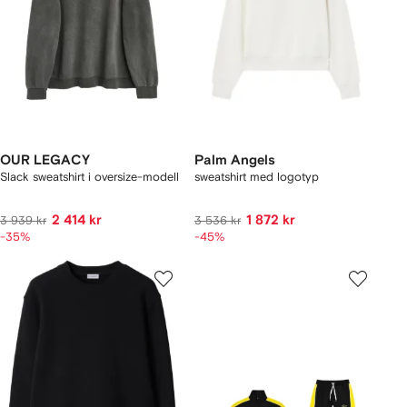
OUR LEGACY
Palm Angels
Slack sweatshirt i oversize-modell
sweatshirt med logotyp
2 414 kr
1 872 kr
3 939 kr
3 536 kr
-35%
-45%