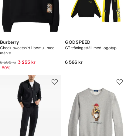
Burberry
GODSPEED
Check sweatshirt i bomull med
GT träningsställ med logotyp
märke
3 255 kr
6 566 kr
6 500 kr
-50%