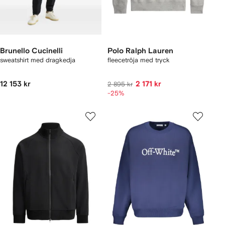
Brunello Cucinelli
Polo Ralph Lauren
sweatshirt med dragkedja
fleecetröja med tryck
12 153 kr
2 171 kr
2 895 kr
-25%