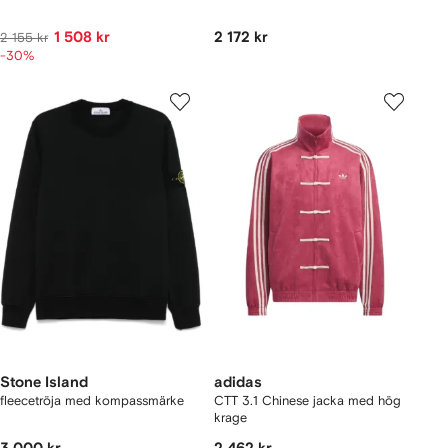
1 508 kr
2 172 kr
2 155 kr
-30%
Stone Island
adidas
fleecetröja med kompassmärke
CTT 3.1 Chinese jacka med hög
krage