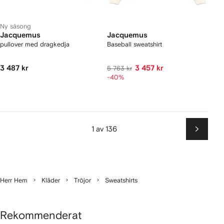
Ny säsong
Jacquemus
Jacquemus
pullover med dragkedja
Baseball sweatshirt
3 487 kr
3 457 kr
5 763 kr
-40%
1 av 136
Nästa
Herr Hem
Kläder
Tröjor
Sweatshirts
Rekommenderat