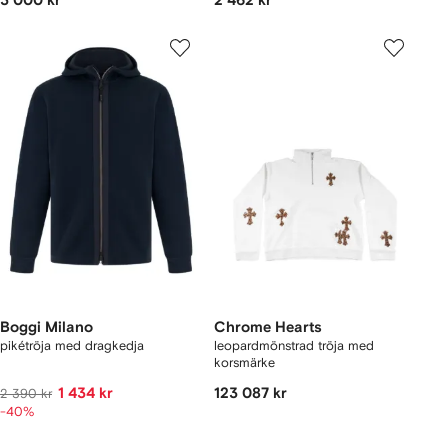
3 000 kr
2 462 kr
Boggi Milano
Chrome Hearts
pikétröja med dragkedja
leopardmönstrad tröja med
korsmärke
1 434 kr
123 087 kr
2 390 kr
-40%