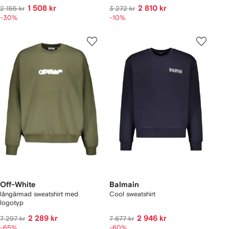
1 508 kr
2 810 kr
2 155 kr
3 272 kr
-30%
-10%
Off-White
Balmain
långärmad sweatshirt med
Cool sweatshirt
logotyp
2 289 kr
2 946 kr
7 297 kr
7 677 kr
-65%
-60%