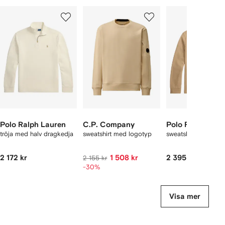
isar
1
2
3
av
av
av
av
12
12
12
2
aror
Polo Ralph Lauren
C.P. Company
Polo Ralph Laur
tröja med halv dragkedja
sweatshirt med logotyp
sweatshirt med dra
2 172 kr
1 508 kr
2 395 kr
2 155 kr
-30%
Visa mer