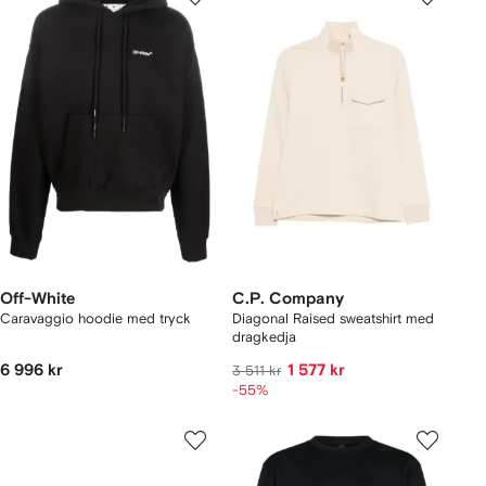
Off-White
C.P. Company
Caravaggio hoodie med tryck
Diagonal Raised sweatshirt med
dragkedja
6 996 kr
1 577 kr
3 511 kr
-55%