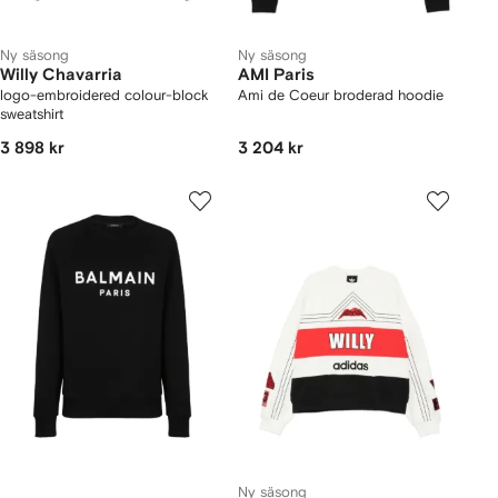
Ny säsong
Ny säsong
Willy Chavarria
AMI Paris
logo-embroidered colour-block
Ami de Coeur broderad hoodie
sweatshirt
3 898 kr
3 204 kr
Ny säsong