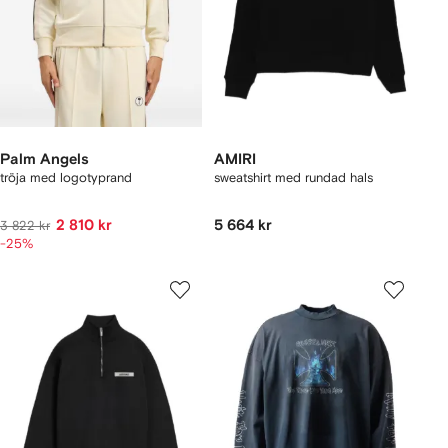
Palm Angels
AMIRI
tröja med logotyprand
sweatshirt med rundad hals
2 810 kr
5 664 kr
3 822 kr
-25%