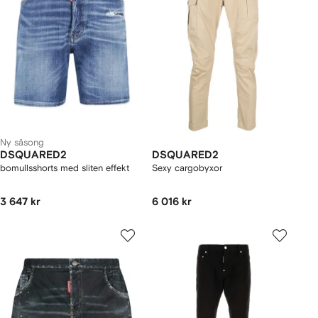
Ny säsong
DSQUARED2
DSQUARED2
bomullsshorts med sliten effekt
Sexy cargobyxor
3 647 kr
6 016 kr