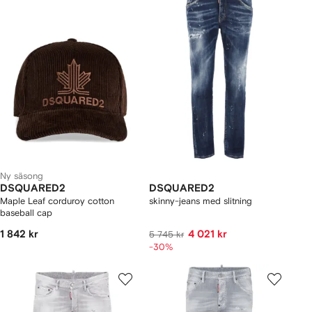
Ny säsong
DSQUARED2
DSQUARED2
Maple Leaf corduroy cotton
skinny-jeans med slitning
baseball cap
1 842 kr
4 021 kr
5 745 kr
-30%