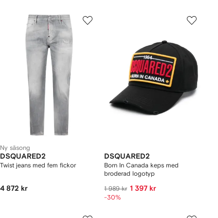
Ny säsong
DSQUARED2
DSQUARED2
Twist jeans med fem fickor
Born In Canada keps med
broderad logotyp
4 872 kr
1 397 kr
1 989 kr
-30%