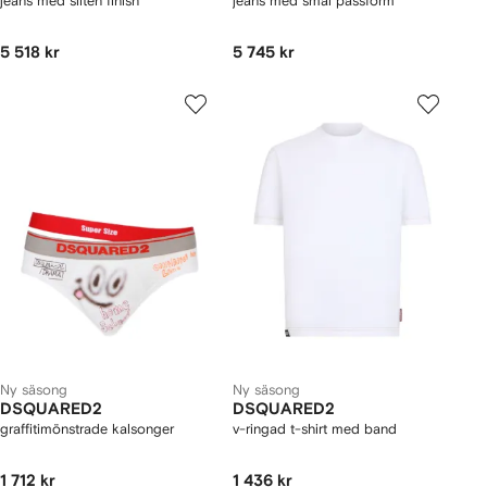
jeans med sliten finish
jeans med smal passform
5 518 kr
5 745 kr
Ny säsong
Ny säsong
DSQUARED2
DSQUARED2
graffitimönstrade kalsonger
v-ringad t-shirt med band
1 712 kr
1 436 kr