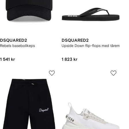
DSQUARED2
DSQUARED2
Rebels basebollkeps
Upside Down flip-flops med tårem
1 541 kr
1 823 kr