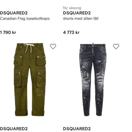
Ny säsong
DSQUARED2
DSQUARED2
Canadian Flag basebollkeps
shorts med sliten fåll
1 790 kr
4 773 kr
DSQUARED2
DSQUARED2