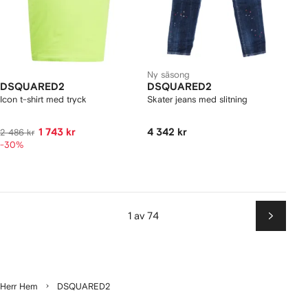
Ny säsong
DSQUARED2
DSQUARED2
Icon t-shirt med tryck
Skater jeans med slitning
1 743 kr
4 342 kr
2 486 kr
-30%
1 av 74
Nästa
Herr Hem
DSQUARED2