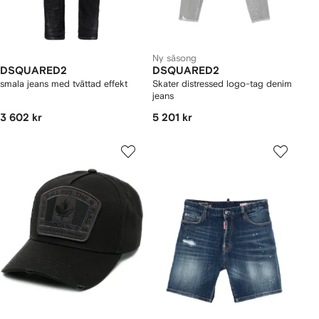
Ny säsong
DSQUARED2
DSQUARED2
smala jeans med tvättad effekt
Skater distressed logo-tag denim
jeans
3 602 kr
5 201 kr