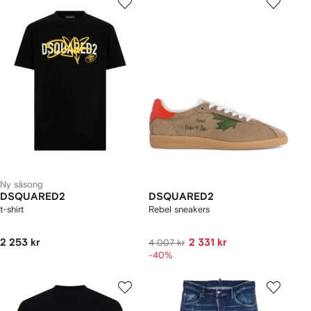
Ny säsong
DSQUARED2
DSQUARED2
t-shirt
Rebel sneakers
2 253 kr
2 331 kr
4 007 kr
-40%