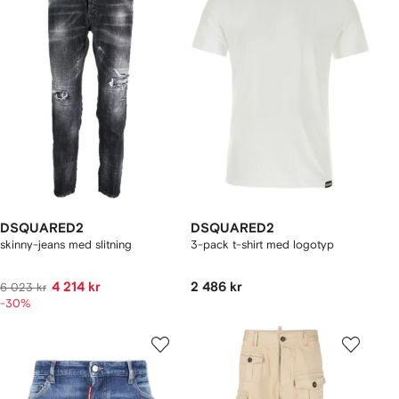
DSQUARED2
DSQUARED2
skinny-jeans med slitning
3-pack t-shirt med logotyp
4 214 kr
2 486 kr
6 023 kr
-30%