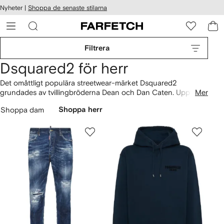
llgänglighet
Nyheter |
Shoppa de senaste stilarna
ppa till
vudinnehåll
ARFETCH
Filtrera
Dsquared2 för herr
Det omåttligt populära streetwear-märket Dsquared2
grundades av tvillingbröderna Dean och Dan Caten. Upptäck
Mer
vårt breda sortiment av Dsquared2 för herr – klä dig dressat
Shoppa dam
Shoppa herr
eller avslappnat casual med märkets populära
jeans
,
t-shirts
och
kepsar
. Vi berättar hela historien om Dsquared2
här
och
missa inte samarbetet mellan
Dsquared2 & Ibrahimović
.
Shoppa hela herrkollektionen från Dsquared2 nedan.