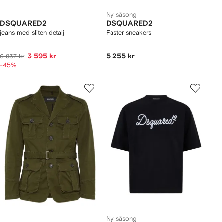
Ny säsong
DSQUARED2
DSQUARED2
jeans med sliten detalj
Faster sneakers
3 595 kr
5 255 kr
6 837 kr
-45%
Ny säsong