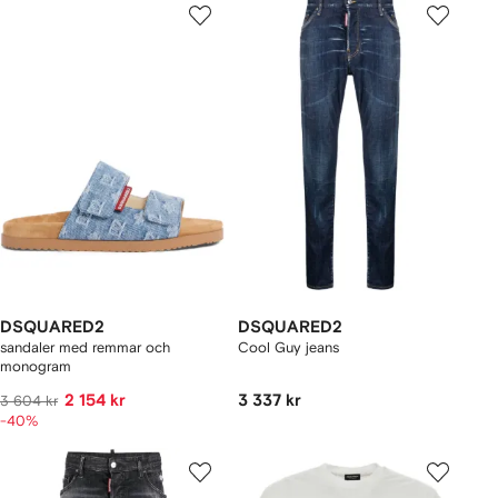
DSQUARED2
DSQUARED2
sandaler med remmar och
Cool Guy jeans
monogram
2 154 kr
3 337 kr
3 604 kr
-40%