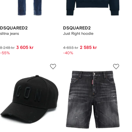
DSQUARED2
DSQUARED2
slitna jeans
Just Right hoodie
3 605 kr
2 585 kr
8 248 kr
4 693 kr
-55%
-40%