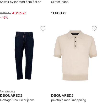
Kawaii byxor med flera fickor
Skater jeans
4 793 kr
11 600 kr
9 116 kr
-45%
Ny säsong
DSQUARED2
DSQUARED2
Cottage New Biker jeans
pikétröja med knäppning