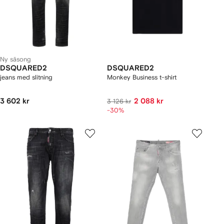
Ny säsong
DSQUARED2
DSQUARED2
jeans med slitning
Monkey Business t-shirt
3 602 kr
2 088 kr
3 126 kr
-30%