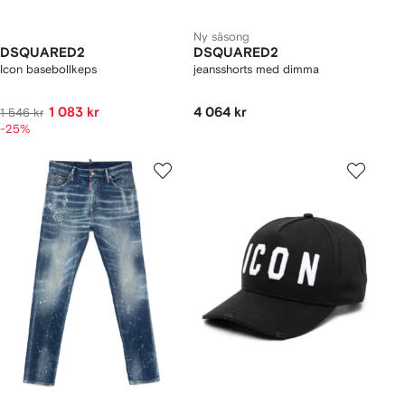
Ny säsong
DSQUARED2
DSQUARED2
Icon basebollkeps
jeansshorts med dimma
1 083 kr
4 064 kr
1 546 kr
-25%