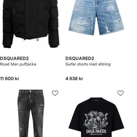
DSQUARED2
DSQUARED2
Road Man puffjacka
Surfer shorts med slitning
11 600 kr
4 638 kr