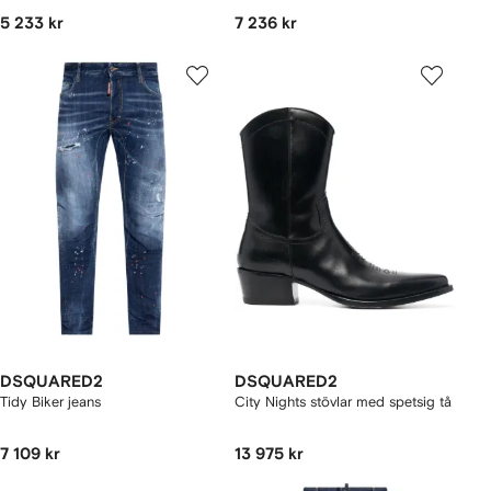
5 233 kr
7 236 kr
DSQUARED2
DSQUARED2
Tidy Biker jeans
City Nights stövlar med spetsig tå
7 109 kr
13 975 kr