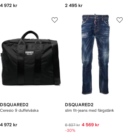
4 972 kr
2 495 kr
DSQUARED2
DSQUARED2
Ceresio 9 duffelväska
slim fit-jeans med färgstänk
4 972 kr
4 569 kr
6 837 kr
-30%