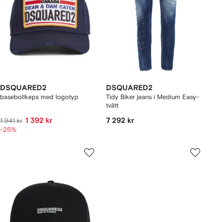
DSQUARED2
DSQUARED2
basebollkeps med logotyp
Tidy Biker jeans i Medium Easy-
tvätt
1 392 kr
7 292 kr
1 941 kr
-25%