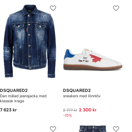
DSQUARED2
DSQUARED2
Dan målad jeansjacka med
sneakers med lönnlöv
klassisk krage
7 623 kr
2 300 kr
2 777 kr
-15%