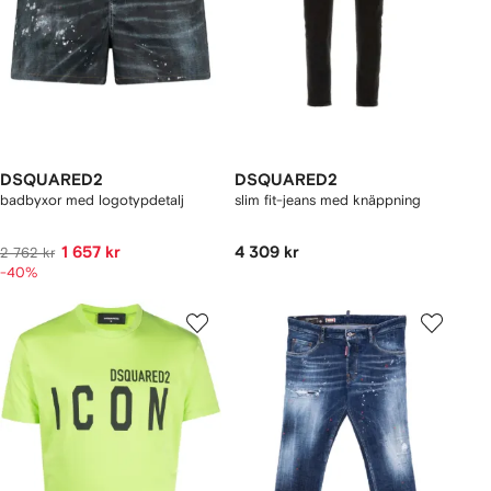
DSQUARED2
DSQUARED2
badbyxor med logotypdetalj
slim fit-jeans med knäppning
1 657 kr
4 309 kr
2 762 kr
-40%