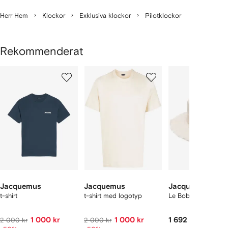
Herr Hem
Klockor
Exklusiva klockor
Pilotklockor
Rekommenderat
isar
1
2
3
av
av
av
av
12
12
12
2
aror
Jacquemus
Jacquemus
Jacquemus
t-shirt
t-shirt med logotyp
Le Bob Artichaut fis
1 000 kr
1 000 kr
1 692 kr
2 000 kr
2 000 kr