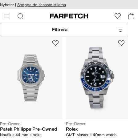
llgänglighet
Nyheter |
Shoppa de senaste stilarna
ppa till
vudinnehåll
ARFETCH
Filtrera
Pre-Owned
Pre-Owned
Patek Philippe Pre-Owned
Rolex
Nautilus 44 mm klocka
GMT-Master II 40mm watch