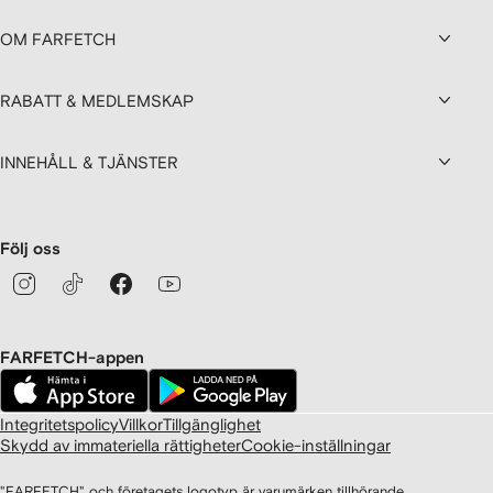
OM FARFETCH
RABATT & MEDLEMSKAP
INNEHÅLL & TJÄNSTER
Följ oss
FARFETCH-appen
Integritetspolicy
Villkor
Tillgänglighet
Skydd av immateriella rättigheter
Cookie-inställningar
"FARFETCH" och företagets logotyp är varumärken tillhörande