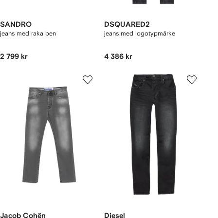
SANDRO
DSQUARED2
jeans med raka ben
jeans med logotypmärke
2 799 kr
4 386 kr
Jacob Cohën
Diesel