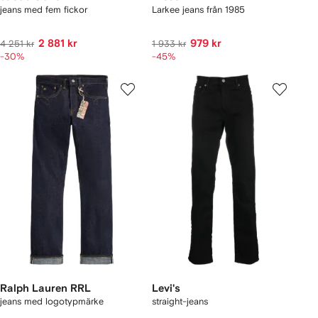
jeans med fem fickor
Larkee jeans från 1985
2 881 kr
979 kr
4 251 kr
1 933 kr
-30%
-45%
Ralph Lauren RRL
Levi's
jeans med logotypmärke
straight-jeans