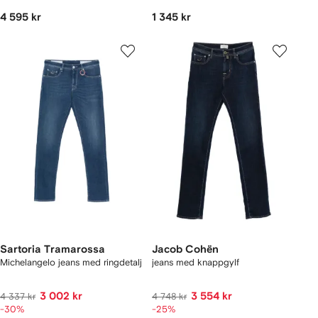
4 595 kr
1 345 kr
Sartoria Tramarossa
Jacob Cohën
Michelangelo jeans med ringdetalj
jeans med knappgylf
3 002 kr
3 554 kr
4 337 kr
4 748 kr
-30%
-25%