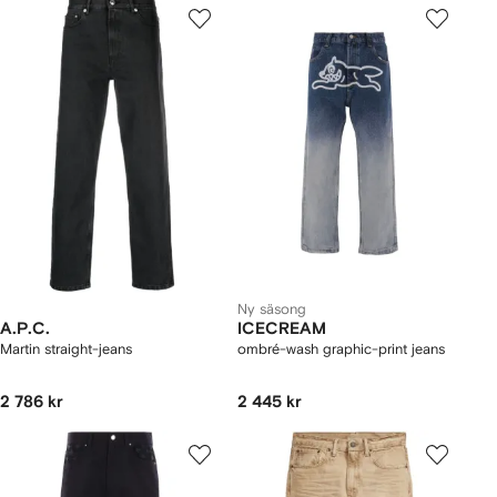
Ny säsong
A.P.C.
ICECREAM
Martin straight-jeans
ombré-wash graphic-print jeans
2 786 kr
2 445 kr