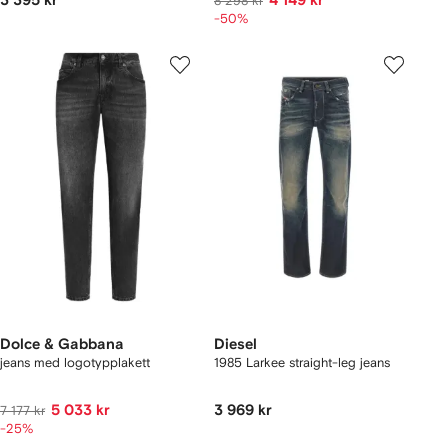
3 395 kr
4 149 kr
8 298 kr
-50%
Dolce & Gabbana
Diesel
jeans med logotypplakett
1985 Larkee straight-leg jeans
5 033 kr
3 969 kr
7 177 kr
-25%