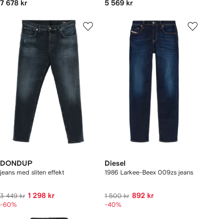
7 678 kr
5 569 kr
DONDUP
Diesel
jeans med sliten effekt
1986 Larkee-Beex 009zs jeans
1 298 kr
892 kr
3 449 kr
1 500 kr
-60%
-40%