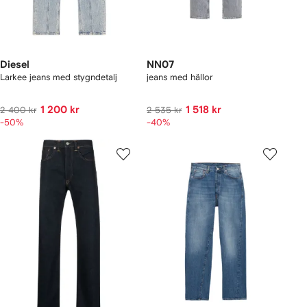
Diesel
NN07
Larkee jeans med stygndetalj
jeans med hällor
1 200 kr
1 518 kr
2 400 kr
2 535 kr
-50%
-40%