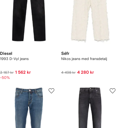
Diesel
Séfr
1993 D-Vyl jeans
Nikos jeans med fransdetalj
1 562 kr
4 280 kr
3 167 kr
4 498 kr
-50%