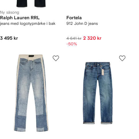
Ny säsong
Ralph Lauren RRL
Fortela
jeans med logotypmärke i bak
912 John D jeans
3 495 kr
2 320 kr
4 641 kr
-50%