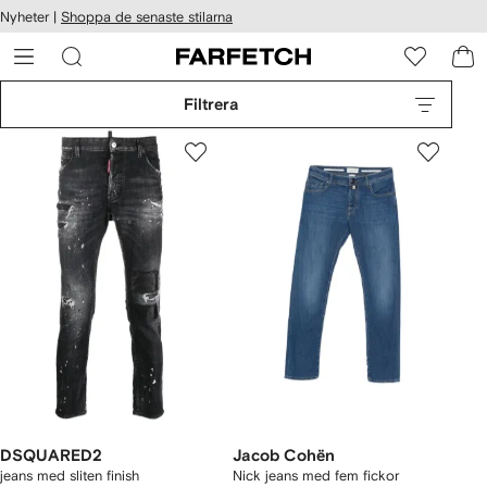
llgänglighet
Nyheter |
Shoppa de senaste stilarna
ppa till
vudinnehåll
ARFETCH
Filtrera
DSQUARED2
Jacob Cohën
jeans med sliten finish
Nick jeans med fem fickor