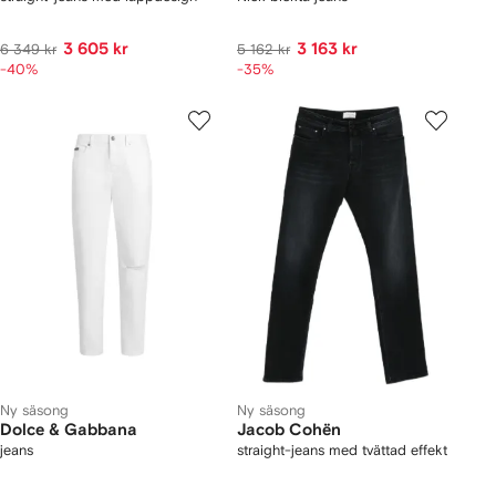
3 605 kr
3 163 kr
6 349 kr
5 162 kr
-40%
-35%
Ny säsong
Ny säsong
Dolce & Gabbana
Jacob Cohën
jeans
straight-jeans med tvättad effekt