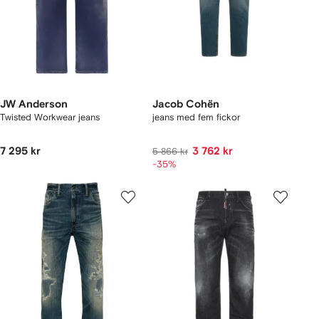
JW Anderson
Jacob Cohën
Twisted Workwear jeans
jeans med fem fickor
7 295 kr
3 762 kr
5 866 kr
-35%