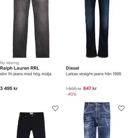
Ny säsong
Ralph Lauren RRL
Diesel
slim fit-jeans med hög midja
Larkee straight-jeans från 1985
3 495 kr
847 kr
1 500 kr
-40%