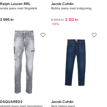
Ralph Lauren RRL
Jacob Cohën
smala jeans med färgstänk
Bobby jeans med knäppning
3 995 kr
2 122 kr
5 004 kr
-55%
DSQUARED2
Jacob Cohën
straight-jeans med lappdesign
Nick blekta jeans