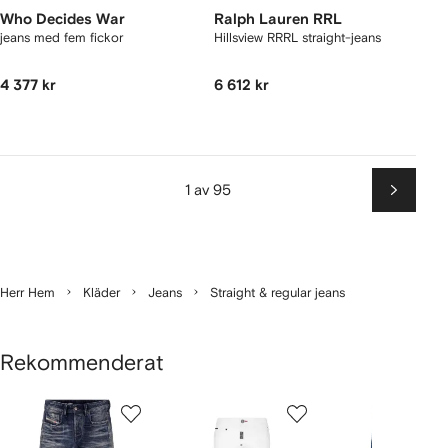
Who Decides War
Ralph Lauren RRL
jeans med fem fickor
Hillsview RRRL straight-jeans
4 377 kr
6 612 kr
1 av 95
Nästa
Herr Hem
Kläder
Jeans
Straight & regular jeans
Rekommenderat
isar
1
2
3
av
av
av
av
12
12
12