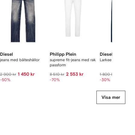
2
aror
Diesel
Philipp Plein
Diesel
jeans med bälteshällor
supreme fit-jeans med rak
Larkee jeans från 1
passform
1 450 kr
2 553 kr
1 260 kr
2 900 kr
8 510 kr
1 800 kr
-50%
-70%
-30%
Visa mer