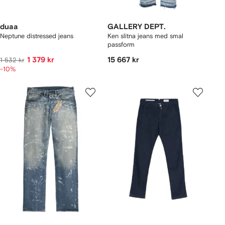
duaa
GALLERY DEPT.
Neptune distressed jeans
Ken slitna jeans med smal
passform
1 379 kr
15 667 kr
1 532 kr
-10%