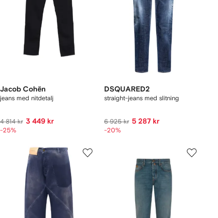
Jacob Cohën
DSQUARED2
jeans med nitdetalj
straight-jeans med slitning
3 449 kr
5 287 kr
4 814 kr
6 925 kr
-25%
-20%