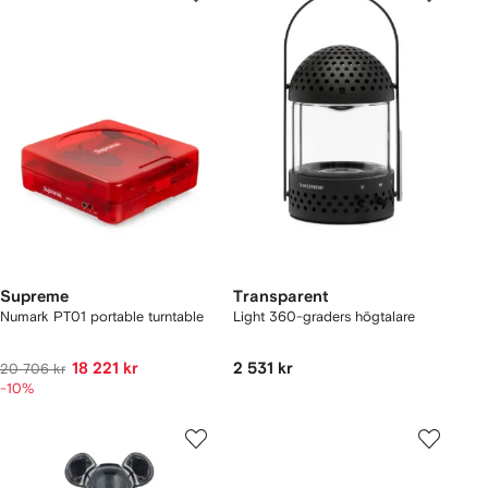
Supreme
Transparent
Numark PT01 portable turntable
Light 360-graders högtalare
18 221 kr
2 531 kr
20 706 kr
-10%