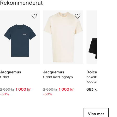
Rekommenderat
isar
1
2
3
av
av
av
av
12
12
12
2
aror
Jacquemus
Jacquemus
Dolce & Gabban
t-shirt
t-shirt med logotyp
boxerkalsonger me
logotyp (tvåpack)
1 000 kr
1 000 kr
663 kr
2 000 kr
2 000 kr
-50%
-50%
Visa mer