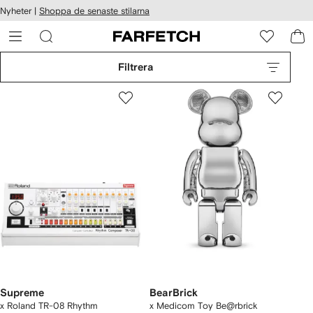
llgänglighet
Nyheter |
Shoppa de senaste stilarna
ppa till
vudinnehåll
ARFETCH
Filtrera
Supreme
BearBrick
x Roland TR-08 Rhythm
x Medicom Toy Be@rbrick