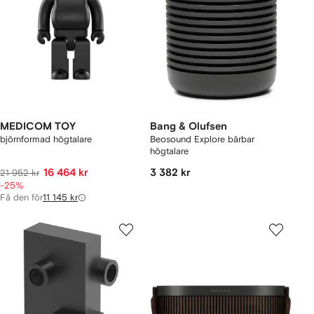
MEDICOM TOY
Bang & Olufsen
björnformad högtalare
Beosound Explore bärbar
högtalare
16 464 kr
3 382 kr
21 952 kr
-25%
Få den för
11 145 kr