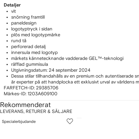
Detaljer
vit
snörning framtill
paneldesign
logotyptryck i sidan
plös med logotypmärke
rund tå
perforerad detalj
innersula med logotyp
märkets kännetecknande vadderade GEL™-teknologi
räfflad gummisula
Utgivningsdatum: 24 september 2024
Dessa stilar tillhandahålls av en premium och autentiserade 
är experter på att handplocka ett exklusivt urval av världens 
FARFETCH-ID:
29385706
Märkes-ID:
1203A609100
Rekommenderat
LEVERANS, RETURER & SÄLJARE
isar
1
2
Specialerbjudande
av
av
v
12
12
2