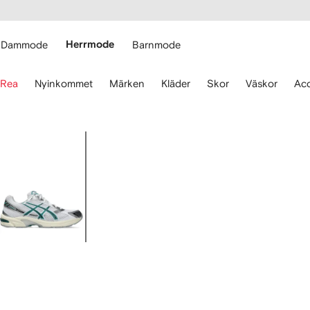
llgänglighet
ppa till
vudinnehåll
ARFETCH
Dammode
Herrmode
Barnmode
nvänd
Rea
Nyinkommet
Märken
Kläder
Skor
Väskor
Acc
larna
r
t
avigera.
Bild
2
av
2