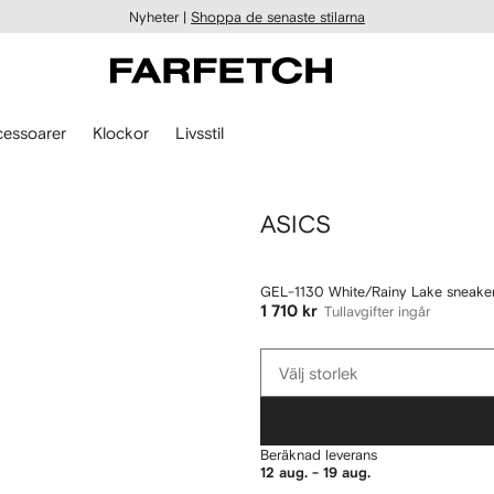
Nyheter |
Shoppa de senaste stilarna
essoarer
Klockor
Livsstil
ASICS
GEL-1130 White/Rainy Lake sneake
1 710 kr
Tullavgifter ingår
Välj
Välj storlek
storlek
Beräknad leverans
12 aug. - 19 aug.