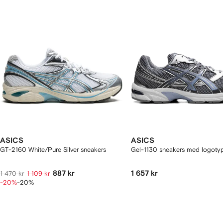
aror
ASICS
ASICS
GT-2160 White/Pure Silver sneakers
Gel-1130 sneakers med logoty
887 kr
1 657 kr
1 470 kr
1 109 kr
-20%
-20%