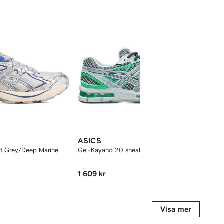
ASICS
ASI
t Grey/Deep Marine
Gel-Kayano 20 sneakers
Gel-
1 609 kr
1 32
Visa mer