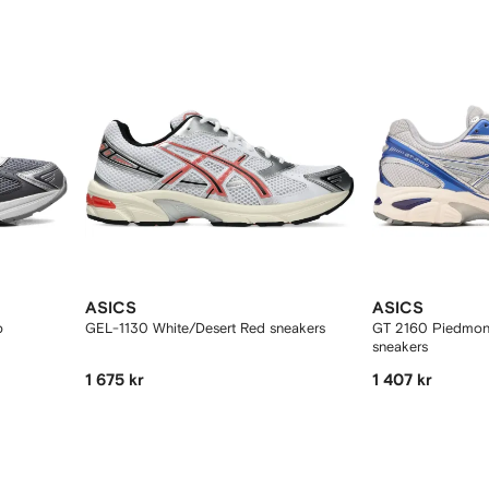
ASICS
ASICS
p
GEL-1130 White/Desert Red sneakers
GT 2160 Piedmon
sneakers
1 675 kr
1 407 kr