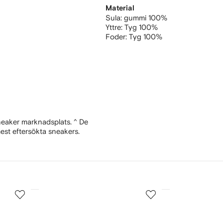
Material
Sula:
gummi 100%
Yttre:
Tyg 100%
Foder:
Tyg 100%
sneaker marknadsplats. ^ De
mest eftersökta sneakers.
3
4
av
av
12
12