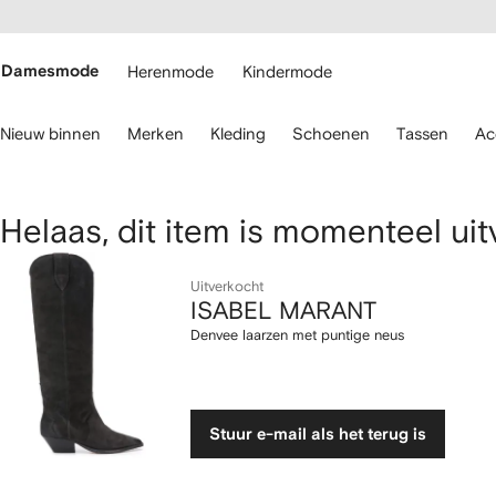
a over en
gankelijkheid
a naar de
 FARFETCH
oofdpagina
Damesmode
Herenmode
Kindermode
ebruik
Nieuw binnen
Merken
Kleding
Schoenen
Tassen
Ac
oetsenbordpijlen
m
avigeren.
ISABEL
Helaas, dit item is momenteel ui
MARANT
Uitverkocht
ISABEL MARANT
Denvee
Denvee laarzen met puntige neus
laarzen
met
Stuur e-mail als het terug is
puntige
neus