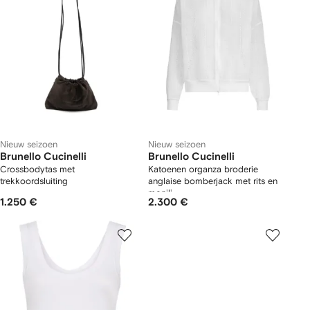
Nieuw seizoen
Nieuw seizoen
Brunello Cucinelli
Brunello Cucinelli
Crossbodytas met
Katoenen organza broderie
trekkoordsluiting
anglaise bomberjack met rits en
monili
1.250 €
2.300 €