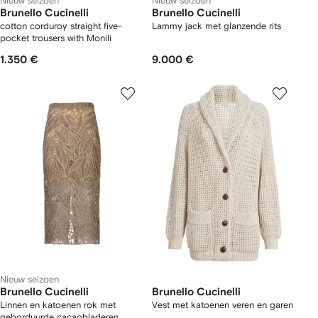
Nieuw seizoen
Nieuw seizoen
Brunello Cucinelli
Brunello Cucinelli
cotton corduroy straight five-
Lammy jack met glanzende rits
pocket trousers with Monili
1.350 €
9.000 €
Nieuw seizoen
Brunello Cucinelli
Brunello Cucinelli
Linnen en katoenen rok met
Vest met katoenen veren en garen
geborduurde cacaobladeren