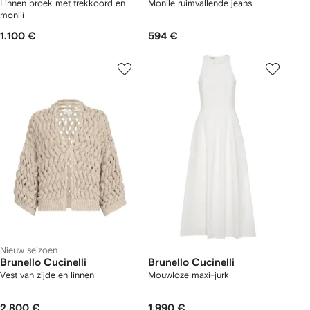
Linnen broek met trekkoord en
Monile ruimvallende jeans
monili
1.100 €
594 €
Nieuw seizoen
Brunello Cucinelli
Brunello Cucinelli
Vest van zijde en linnen
Mouwloze maxi-jurk
2.800 €
1.990 €