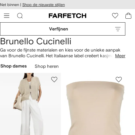
a over en
Net binnen |
Shop de nieuwste stijlen
gankelijkheid
a naar de
 FARFETCH
oofdpagina
Verfijnen
Brunello Cucinelli
Ga voor de fijnste materialen en kies voor de unieke aanpak
van Brunello Cucinelli. Het Italiaanse label creëert kasjmieren
Meer
items in het middeleeuwse dorp Solomeo, waar passie voor
Shop dames
Shop heren
tailoring tot uiting komt in de mooiste items met prachtige
afwerkingen. Ontdek vandaag de functionele
kleding
van het
merk en shop de
sandalen
en
sneakers
van Brunello Cucinelli
op FARFETCH.