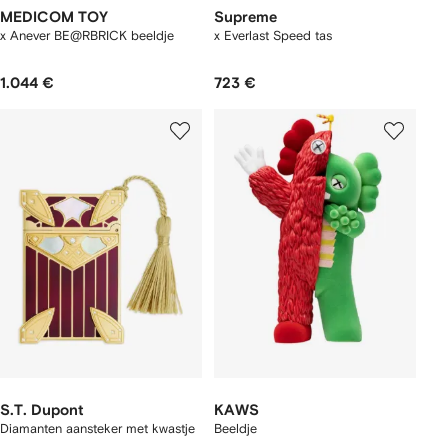
MEDICOM TOY
Supreme
x Anever BE@RBRICK beeldje
x Everlast Speed tas
1.044 €
723 €
S.T. Dupont
KAWS
Diamanten aansteker met kwastje
Beeldje