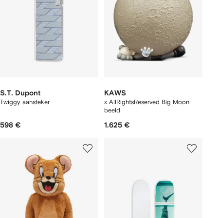
S.T. Dupont
KAWS
Twiggy aansteker
x AllRightsReserved Big Moon
beeld
598 €
1.625 €