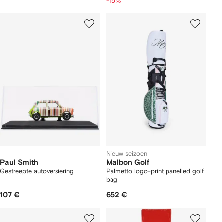
-15%
Nieuw seizoen
Paul Smith
Malbon Golf
Gestreepte autoversiering
Palmetto logo-print panelled golf
bag
107 €
652 €