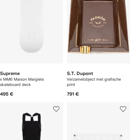
Supreme
S.T. Dupont
x MM6 Maison Margiela
Verzamelobject met grafische
skateboard deck
print
495 €
791 €