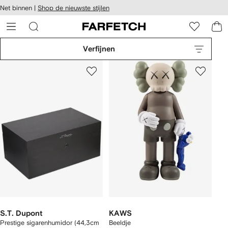
a over en
Net binnen |
Shop de nieuwste stijlen
gankelijkheid
a naar de
 FARFETCH
oofdpagina
Verfijnen
S.T. Dupont
KAWS
Prestige sigarenhumidor (44,3cm
Beeldje