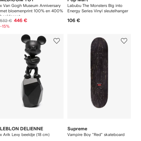
x Van Gogh Museum Anniversary
Labubu The Monsters Big into
met bloemenprint 100% en 400%
Energy Series Vinyl sleutelhanger
beeldenset
446 €
106 €
532 €
-15%
LEBLON DELIENNE
Supreme
x Arik Levy beeldje (18 cm)
Vampire Boy "Red" skateboard