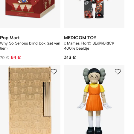
Pop Mart
MEDICOM TOY
Why So Serious blind box (set van
x Mames Flor@ BE@RBRICK
tien)
400% beeldje
64 €
313 €
70 €