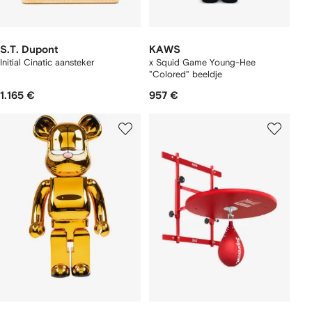
S.T. Dupont
KAWS
Initial Cinatic aansteker
x Squid Game Young-Hee
"Colored" beeldje
1.165 €
957 €