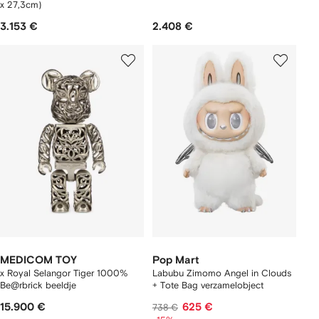
x 27,3cm)
3.153 €
2.408 €
MEDICOM TOY
Pop Mart
x Royal Selangor Tiger 1000%
Labubu Zimomo Angel in Clouds
Be@rbrick beeldje
+ Tote Bag verzamelobject
15.900 €
625 €
738 €