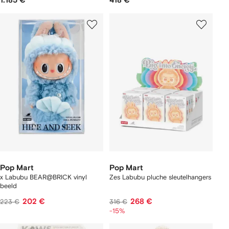
1.185 €
418 €
Pop Mart
Pop Mart
x Labubu BEAR@BRICK vinyl
Zes Labubu pluche sleutelhangers
beeld
202 €
268 €
223 €
316 €
-15%