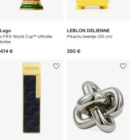
Lego
LEBLON DELIENNE
x FIFA World Cup™ officiële
Pikachu beeldje (30 cm)
trofee
474 €
350 €