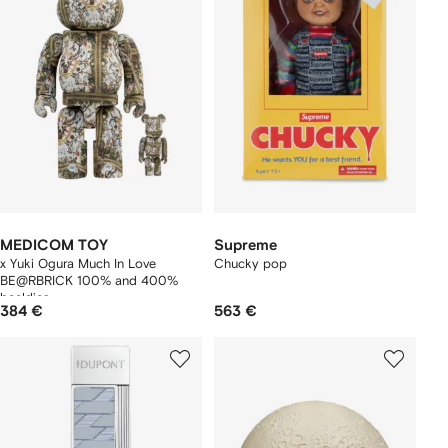
MEDICOM TOY
Supreme
x Yuki Ogura Much In Love
Chucky pop
BE@RBRICK 100% and 400%
beeldjes
384 €
563 €