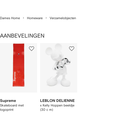
Dames Home
Homeware
Verzamelobjecten
AANBEVELINGEN
1
2
van
van
van
2
2
2
tems
Supreme
LEBLON DELIENNE
Skateboard met
x Kelly Hoppen beeldje
logoprint
(30 c m)