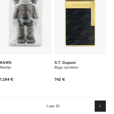
KAWS
S.T. Dupont
Beeldje
Biggy aansteker
1.284 €
742 €
1 van 10
Volgen