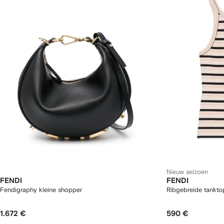
Nieuw seizoen
FENDI
FENDI
Fendigraphy kleine shopper
Ribgebreide tankto
1.672 €
590 €