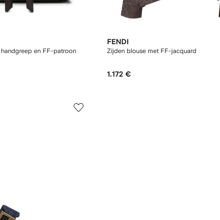
FENDI
t handgreep en FF-patroon
Zijden blouse met FF-jacquard
1.172 €