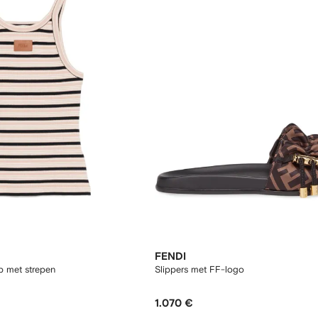
FENDI
p met strepen
Slippers met FF-logo
1.070 €