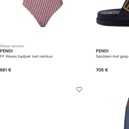
Nieuw seizoen
FENDI
FENDI
FF Waves badpak met ceintuur
Sandalen met gesp
681 €
705 €