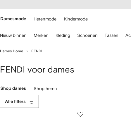
a over en
gankelijkheid
a naar de
 FARFETCH
oofdpagina
Damesmode
Herenmode
Kindermode
ebruik
Nieuw binnen
Merken
Kleding
Schoenen
Tassen
Ac
oetsenbordpijlen
m
Dames Home
FENDI
avigeren.
FENDI voor dames
Shop dames
Shop heren
Alle filters