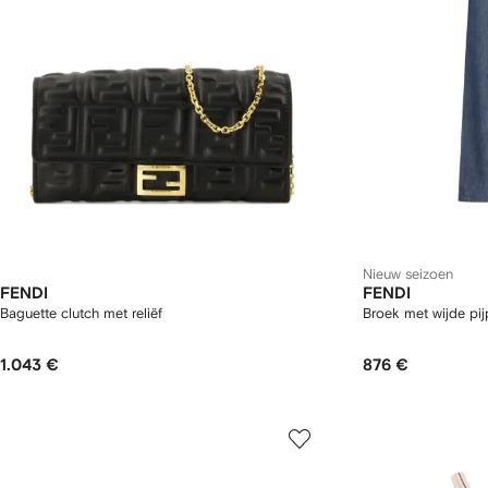
Nieuw seizoen
FENDI
FENDI
Baguette clutch met reliëf
Broek met wijde pi
1.043 €
876 €