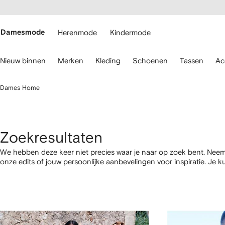
a over en
gankelijkheid
a naar de
 FARFETCH
oofdpagina
Damesmode
Herenmode
Kindermode
ebruik
Nieuw binnen
Merken
Kleding
Schoenen
Tassen
Ac
oetsenbordpijlen
m
Dames Home
avigeren.
Zoekresultaten
We hebben deze keer niet precies waar je naar op zoek bent. Neem 
onze edits of jouw persoonlijke aanbevelingen voor inspiratie. Je k
categorie shoppen met de onderstaande links.
1
2
3
4
van
van
van
van