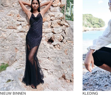
4
4
4
4
NIEUW BINNEN
KLEDING