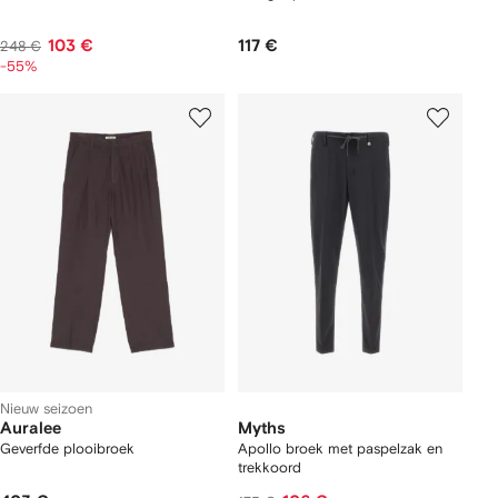
103 €
117 €
248 €
-55%
Nieuw seizoen
Auralee
Myths
Geverfde plooibroek
Apollo broek met paspelzak en
trekkoord