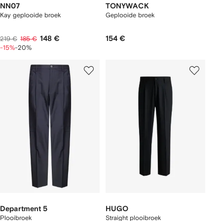
NN07
TONYWACK
Kay geplooide broek
Geplooide broek
148 €
154 €
219 €
185 €
-15%
-20%
Department 5
HUGO
Plooibroek
Straight plooibroek