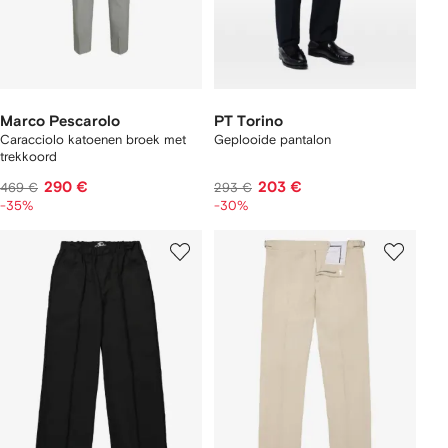
Marco Pescarolo
PT Torino
Caracciolo katoenen broek met
Geplooide pantalon
trekkoord
290 €
203 €
469 €
293 €
-35%
-30%