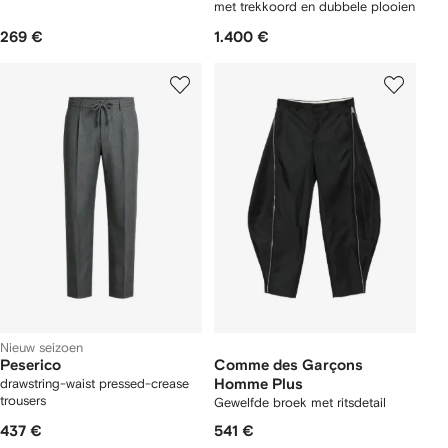
met trekkoord en dubbele plooien
269 €
1.400 €
Nieuw seizoen
Peserico
Comme des Garçons
drawstring-waist pressed-crease
Homme Plus
trousers
Gewelfde broek met ritsdetail
437 €
541 €