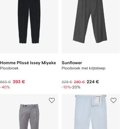
Homme Plissé Issey Miyake
Sunflower
Plooibroek
Plooibroek met krijtstreep
393 €
224 €
663 €
328 €
280 €
-40%
-10%
-20%