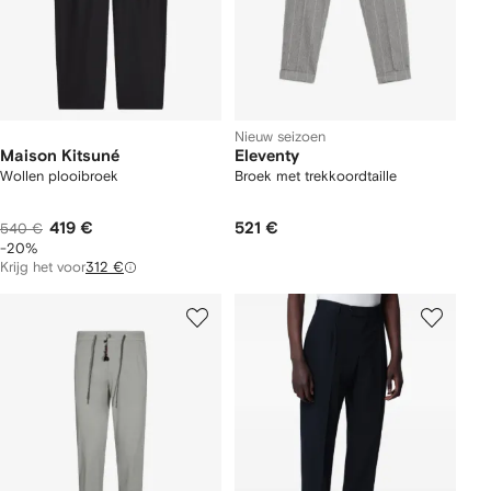
Nieuw seizoen
Maison Kitsuné
Eleventy
Wollen plooibroek
Broek met trekkoordtaille
419 €
521 €
540 €
-20%
Krijg het voor
312 €