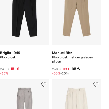
Briglia 1949
Manuel Ritz
Plooibroek
Plooibroek met omgeslagen
pijpen
151 €
95 €
247 €
238 €
119 €
-35%
-50%
-20%