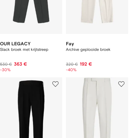
OUR LEGACY
Fay
Slack broek met krijtstreep
Archive geplooide broek
363 €
192 €
530 €
320 €
-30%
-40%