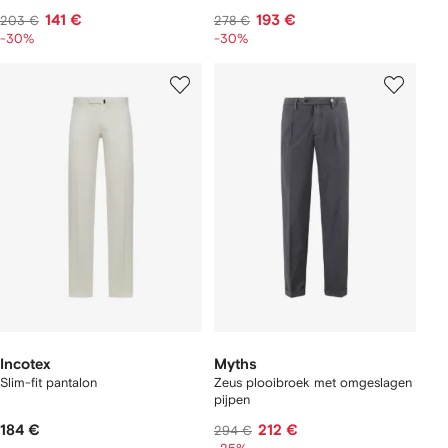
141 €
193 €
203 €
278 €
-30%
-30%
Incotex
Myths
Slim-fit pantalon
Zeus plooibroek met omgeslagen
pijpen
184 €
212 €
294 €