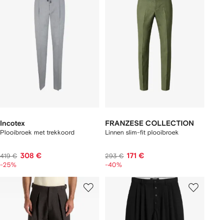
Incotex
FRANZESE COLLECTION
Plooibroek met trekkoord
Linnen slim-fit plooibroek
308 €
171 €
419 €
293 €
-25%
-40%