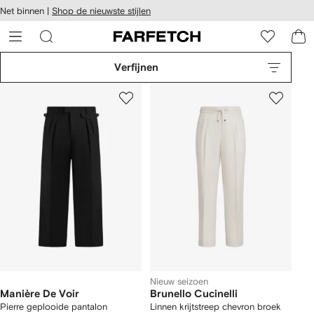
a over en
Net binnen |
Shop de nieuwste stijlen
gankelijkheid
a naar de
 FARFETCH
oofdpagina
Verfijnen
Nieuw seizoen
Manière De Voir
Brunello Cucinelli
Pierre geplooide pantalon
Linnen krijtstreep chevron broek