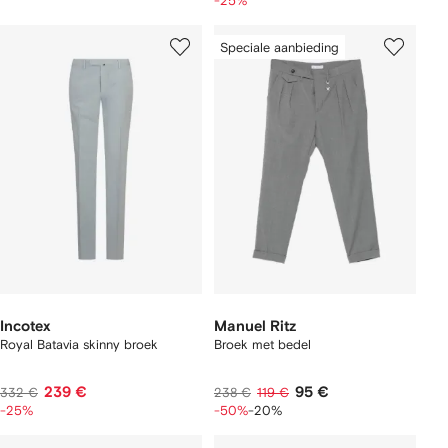
-25%
Speciale aanbieding
Incotex
Manuel Ritz
Royal Batavia skinny broek
Broek met bedel
239 €
95 €
332 €
238 €
119 €
-25%
-50%
-20%