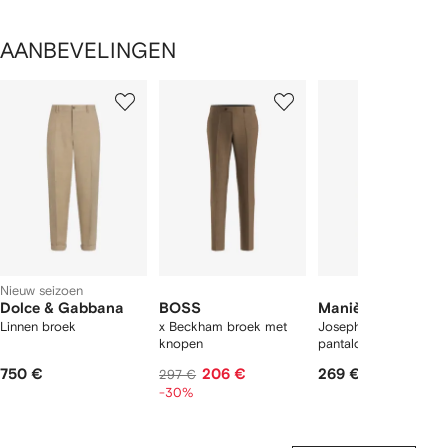
AANBEVELINGEN
1
2
3
van
van
van
van
2
12
12
12
tems
Nieuw seizoen
Dolce & Gabbana
BOSS
Manière De Voir
Linnen broek
x Beckham broek met
Joseph regular-fit
knopen
pantalon met krijtstre
750 €
206 €
269 €
297 €
-30%