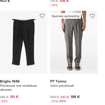
403 €
106 €
175 €
-35%
Speciale aanbieding
Briglia 1949
PT Torino
Plooibroek met verstelbare
Union plooibroek
zijkanten
181 €
198 €
283 €
339 €
247 €
-35%
-25%
-20%