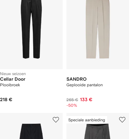
Nieuw seizoen
Cellar Door
SANDRO
Plooibroek
Geplooide pantalon
218 €
133 €
265 €
-50%
Speciale aanbieding