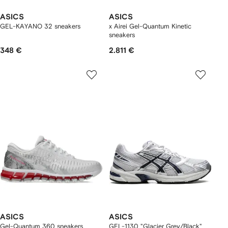
ASICS
ASICS
GEL-KAYANO 32 sneakers
x Airei Gel-Quantum Kinetic
sneakers
348 €
2.811 €
ASICS
ASICS
Gel-Quantum 360 sneakers
GEL-1130 "Glacier Grey/Black"