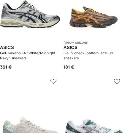
Nieuw seizoen
ASICS
ASICS
Gel-Kayano 14 "White/Midnight
Gel S check-pattern lace-up
Navy" sneakers
sneakers
391 €
181 €