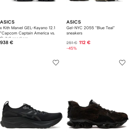
ASICS
ASICS
x Kith Marvel GEL-Kayano 12.1
Gel-NYC 2055 "Blue Teal"
"Capcom Captain America vs.
sneakers
Guile" sneakers
938 €
112 €
251 €
-45%