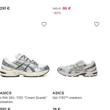
291 €
86 €
149 €
-40%
ASICS
ASICS
x Kith GEL-1130 "Cream Scarab"
Gel-1130™ sneakers
sneakers
592 €
78 €