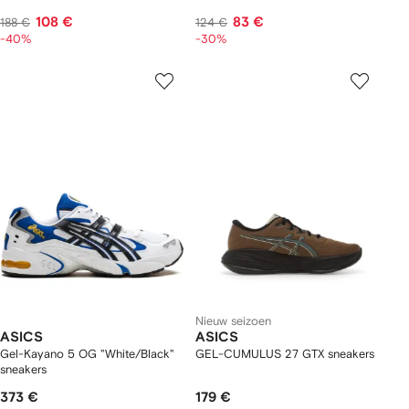
108 €
83 €
188 €
124 €
-40%
-30%
Nieuw seizoen
ASICS
ASICS
Gel-Kayano 5 OG "White/Black"
GEL-CUMULUS 27 GTX sneakers
sneakers
373 €
179 €