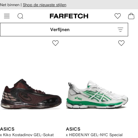
a over en
Net binnen |
Shop de nieuwste stijlen
gankelijkheid
a naar de
 FARFETCH
oofdpagina
Verfijnen
ASICS
ASICS
x Kiko Kostadinov GEL-Sokat
x HIDDEN.NY GEL-NYC Special