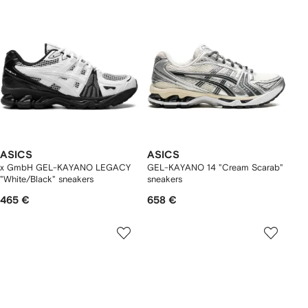
ASICS
ASICS
x GmbH GEL-KAYANO LEGACY
GEL-KAYANO 14 "Cream Scarab"
"White/Black" sneakers
sneakers
465 €
658 €