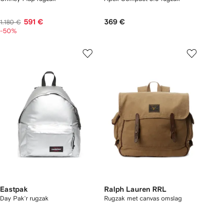
591 €
369 €
1.180 €
-50%
Eastpak
Ralph Lauren RRL
Day Pak'r rugzak
Rugzak met canvas omslag