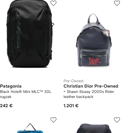
Pre-Owned
Patagonia
Christian Dior Pre-Owned
Black Hole® Mini MLC™ 30L
× Shawn Stussy 2000s Rider
rugzak
leather backpack
242 €
1.201 €