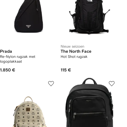
Nieuw seizoen
Prada
The North Face
Re-Nylon rugzak met
Hot Shot rugzak
logoplakkaat
1.850 €
115 €