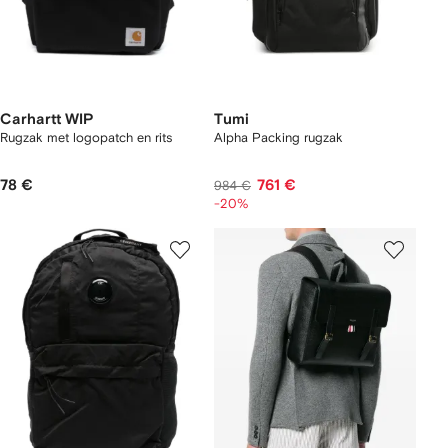
Carhartt WIP
Tumi
Rugzak met logopatch en rits
Alpha Packing rugzak
78 €
761 €
984 €
-20%