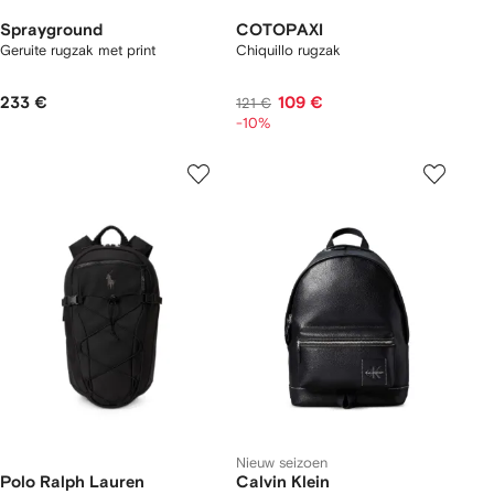
Sprayground
COTOPAXI
Geruite rugzak met print
Chiquillo rugzak
233 €
109 €
121 €
-10%
Nieuw seizoen
Polo Ralph Lauren
Calvin Klein