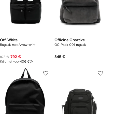
Off-White
Officine Creative
Rugzak met Arrow-print
OC Pack 001 rugzak
792 €
845 €
878 €
Krijg het voor
406 €