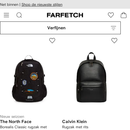
a over en
Net binnen |
Shop de nieuwste stijlen
gankelijkheid
a naar de
 FARFETCH
oofdpagina
Verfijnen
Nieuw seizoen
The North Face
Calvin Klein
Borealis Classic rugzak met
Rugzak met rits