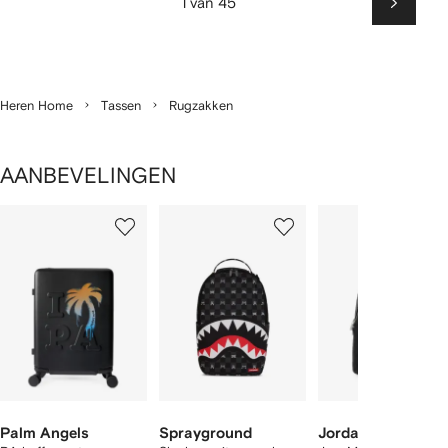
1 van 45
Volgen
Heren Home
Tassen
Rugzakken
AANBEVELINGEN
1
2
3
van
van
van
van
2
12
12
12
tems
Palm Angels
Sprayground
Jordan