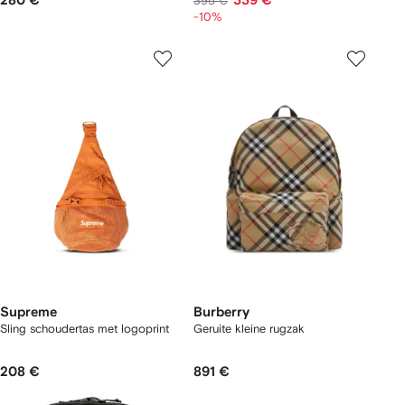
280 €
339 €
395 €
-10%
Supreme
Burberry
Sling schoudertas met logoprint
Geruite kleine rugzak
208 €
891 €