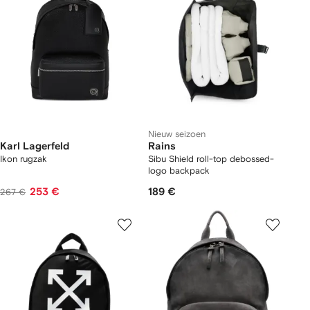
Nieuw seizoen
Karl Lagerfeld
Rains
Ikon rugzak
Sibu Shield roll-top debossed-
logo backpack
253 €
189 €
267 €