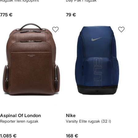
Rugzak met logoprint
Day Pak'r rugzak
775 €
79 €
Aspinal Of London
Nike
Reporter leren rugzak
Varsity Elite rugzak (32 l)
1.085 €
168 €