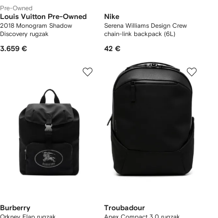
Pre-Owned
Louis Vuitton Pre-Owned
Nike
2018 Monogram Shadow
Serena Williams Design Crew
Discovery rugzak
chain-link backpack (6L)
3.659 €
42 €
Burberry
Troubadour
Orkney Flap rugzak
Apex Compact 3.0 rugzak