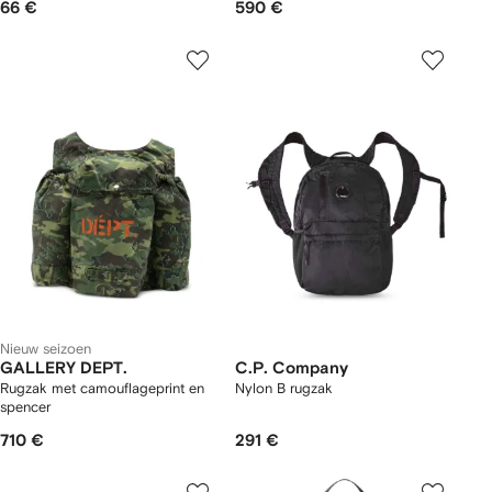
66 €
590 €
Nieuw seizoen
GALLERY DEPT.
C.P. Company
Rugzak met camouflageprint en
Nylon B rugzak
spencer
710 €
291 €