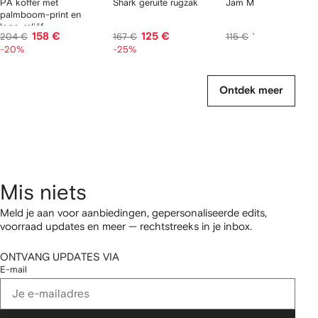
PA koffer met
Shark geruite rugzak
Jam Monogram rugza
palmboom-print en
logo-reliëf
158 €
125 €
111 €
204 €
167 €
115 €
-20%
-25%
Ontdek meer
Mis niets
Meld je aan voor aanbiedingen, gepersonaliseerde edits,
voorraad updates en meer — rechtstreeks in je inbox.
ONTVANG UPDATES VIA
E-mail