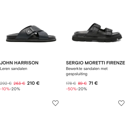
JOHN HARRISON
SERGIO MORETTI FIRENZE
Leren sandalen
Bewerkte sandalen met
gespsluiting
210 €
71 €
292 €
263 €
178 €
89 €
-10%
-20%
-50%
-20%