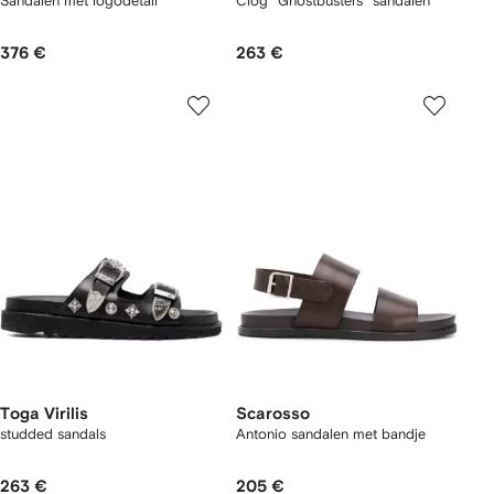
Sandalen met logodetail
Clog "Ghostbusters" sandalen
376 €
263 €
Toga Virilis
Scarosso
studded sandals
Antonio sandalen met bandje
263 €
205 €