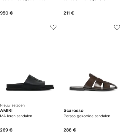
950 €
211 €
Nieuw seizoen
AMIRI
Scarosso
MA leren sandalen
Perseo gekooide sandalen
269 €
288 €