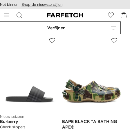
a over en
Net binnen |
Shop de nieuwste stijlen
gankelijkheid
a naar de
 FARFETCH
oofdpagina
Verfijnen
Nieuw seizoen
Burberry
BAPE BLACK *A BATHING
Check slippers
APE®