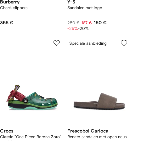
Burberry
Y-3
Check slippers
Sandalen met logo
355 €
150 €
250 €
187 €
-25%
-20%
Speciale aanbieding
Crocs
Frescobol Carioca
Classic "One Piece Rorona Zoro"
Renato sandalen met open neus