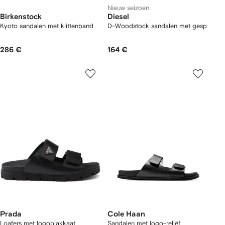
Nieuw seizoen
Birkenstock
Diesel
Kyoto sandalen met klittenband
D-Woodstock sandalen met gesp
286 €
164 €
Prada
Cole Haan
Loafers met logoplakkaat
Sandalen met logo-reliëf