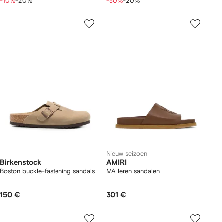
-10%
-20%
-50%
-20%
Nieuw seizoen
Birkenstock
AMIRI
Boston buckle-fastening sandals
MA leren sandalen
150 €
301 €