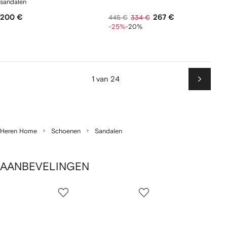
sandalen
200 €
267 €
445 €
334 €
-25%
-20%
1 van 24
Volgen
Heren Home
Schoenen
Sandalen
AANBEVELINGEN
1
2
3
van
van
van
van
2
12
12
12
tems