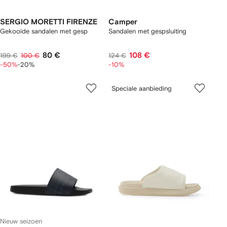
SERGIO MORETTI FIRENZE
Camper
Gekooide sandalen met gesp
Sandalen met gespsluiting
80 €
108 €
199 €
100 €
124 €
-50%
-20%
-10%
Speciale aanbieding
Nieuw seizoen