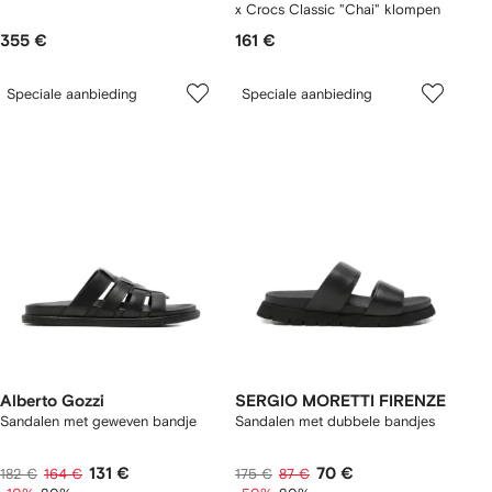
x Crocs Classic "Chai" klompen
355 €
161 €
Speciale aanbieding
Speciale aanbieding
Alberto Gozzi
SERGIO MORETTI FIRENZE
Sandalen met geweven bandje
Sandalen met dubbele bandjes
131 €
70 €
182 €
164 €
175 €
87 €