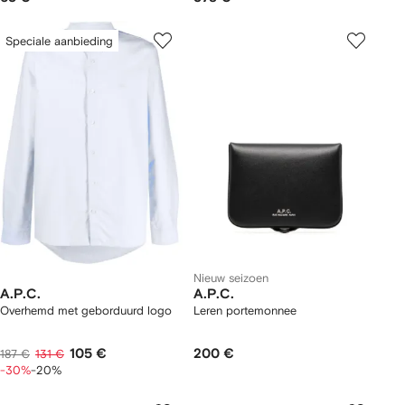
Speciale aanbieding
Nieuw seizoen
A.P.C.
A.P.C.
Overhemd met geborduurd logo
Leren portemonnee
105 €
200 €
187 €
131 €
-30%
-20%