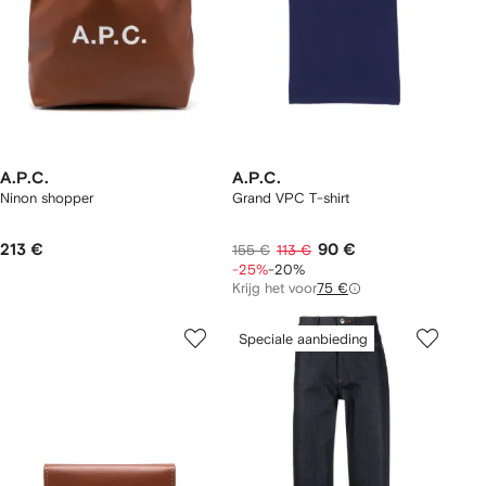
A.P.C.
A.P.C.
Ninon shopper
Grand VPC T-shirt
213 €
90 €
155 €
113 €
-25%
-20%
Krijg het voor
75 €
Speciale aanbieding