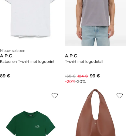
Nieuw seizoen
A.P.C.
A.P.C.
Katoenen T-shirt met logoprint
T-shirt met logodetail
89 €
99 €
165 €
124 €
-20%
-20%