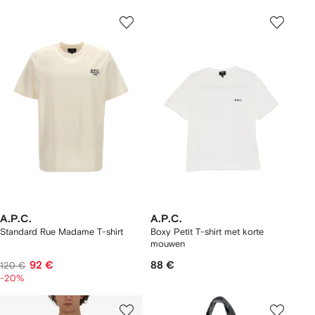
A.P.C.
A.P.C.
Standard Rue Madame T-shirt
Boxy Petit T-shirt met korte
mouwen
92 €
88 €
120 €
-20%