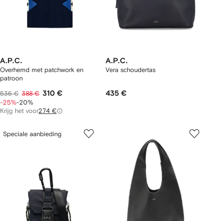
A.P.C.
A.P.C.
Overhemd met patchwork en
Vera schoudertas
patroon
310 €
435 €
536 €
388 €
-25%
-20%
Krijg het voor
274 €
Speciale aanbieding