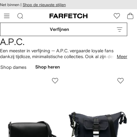
a over en
Net binnen |
Shop de nieuwste stijlen
gankelijkheid
a naar de
 FARFETCH
oofdpagina
Verfijnen
A.P.C.
Een meester in verfijning — A.P.C. vergaarde loyale fans
dankzij tijdloze, minimalistische collecties. Ook al zijn designs
Meer
simpel, ze zijn verre van saai. Bekijk de
sweaters
en
T-shirts
Shop dames
Shop heren
met subtiele logo's. Of kies voor bomber en denim
jacks
voor
een strakke, stijlvolle look.