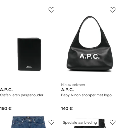
Nieuw seizoen
A.P.C.
A.P.C.
Stefan leren pasjeshouder
Baby Ninon shopper met logo
150 €
140 €
Speciale aanbieding