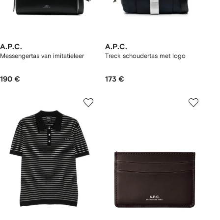
A.P.C.
A.P.C.
Messengertas van imitatieleer
Treck schoudertas met logo
190 €
173 €