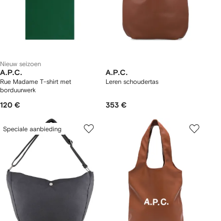
Nieuw seizoen
A.P.C.
A.P.C.
Rue Madame T-shirt met
Leren schoudertas
borduurwerk
120 €
353 €
Speciale aanbieding