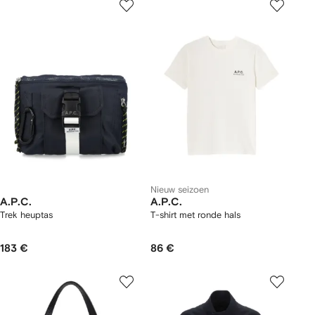
Nieuw seizoen
A.P.C.
A.P.C.
Trek heuptas
T-shirt met ronde hals
183 €
86 €