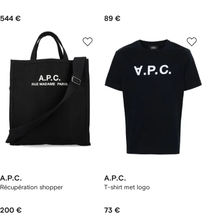
544 €
89 €
A.P.C.
A.P.C.
Récupération shopper
T-shirt met logo
200 €
73 €