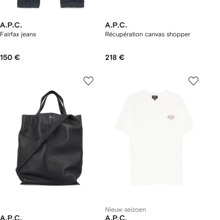
A.P.C.
A.P.C.
Fairfax jeans
Récupération canvas shopper
150 €
218 €
Nieuw seizoen
A.P.C.
A.P.C.