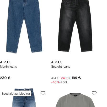
A.P.C.
A.P.C.
Martin jeans
Straight jeans
230 €
199 €
414 €
249 €
-40%
-20%
Speciale aanbieding