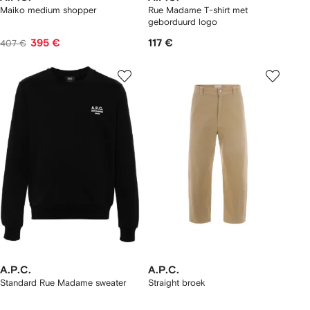
Maiko medium shopper
Rue Madame T-shirt met
geborduurd logo
395 €
117 €
407 €
A.P.C.
A.P.C.
Standard Rue Madame sweater
Straight broek