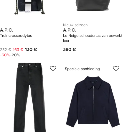
Nieuw seizoen
A.P.C.
A.P.C.
Trek crossbodytas
Le Neige schoudertas van bewerkt
leer
130 €
380 €
232 €
163 €
-30%
-20%
Speciale aanbieding