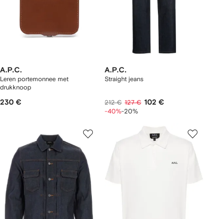
A.P.C.
A.P.C.
Leren portemonnee met
Straight jeans
drukknoop
230 €
102 €
212 €
127 €
-40%
-20%