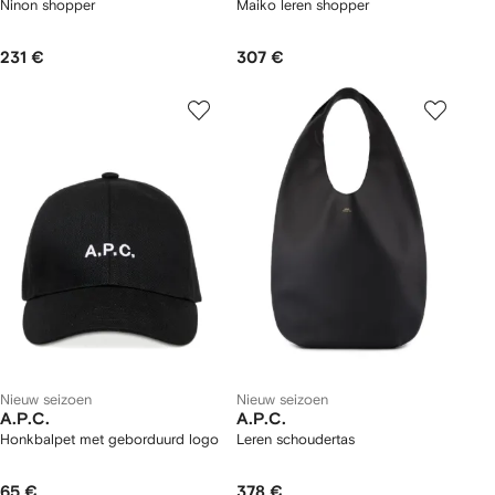
Ninon shopper
Maiko leren shopper
231 €
307 €
Nieuw seizoen
Nieuw seizoen
A.P.C.
A.P.C.
Honkbalpet met geborduurd logo
Leren schoudertas
65 €
378 €