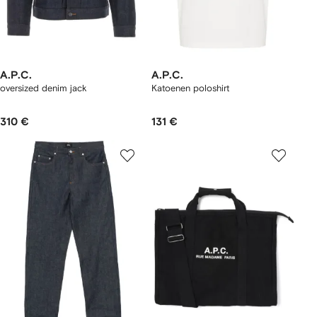
A.P.C.
A.P.C.
oversized denim jack
Katoenen poloshirt
310 €
131 €