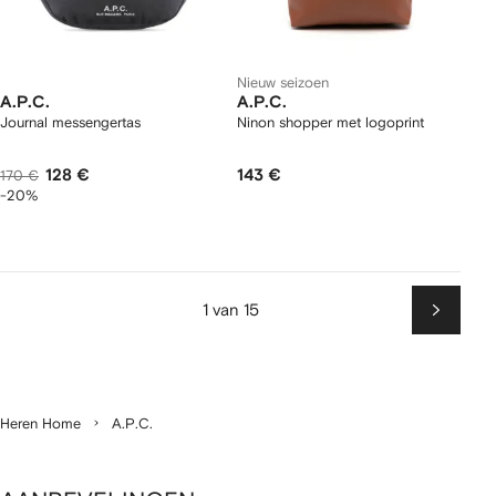
Nieuw seizoen
A.P.C.
A.P.C.
Journal messengertas
Ninon shopper met logoprint
128 €
143 €
170 €
-20%
1 van 15
Volgen
Heren Home
A.P.C.