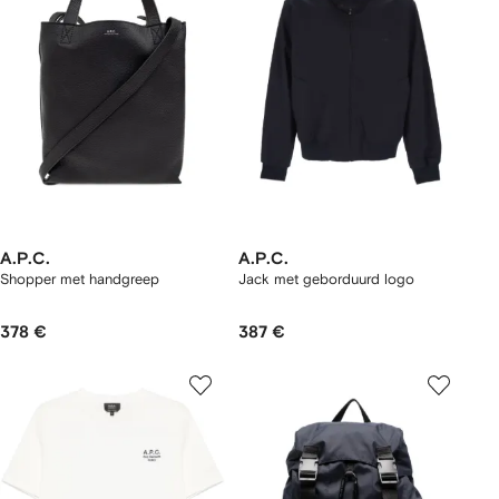
A.P.C.
A.P.C.
Shopper met handgreep
Jack met geborduurd logo
378 €
387 €