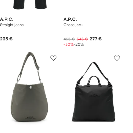
A.P.C.
A.P.C.
Straight jeans
Chase jack
235 €
277 €
495 €
346 €
-30%
-20%