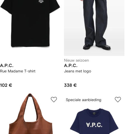
Nieuw seizoen
A.P.C.
A.P.C.
Rue Madame T-shirt
Jeans met logo
102 €
338 €
Speciale aanbieding