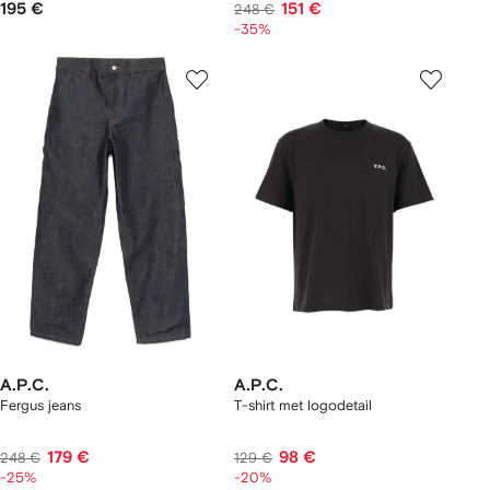
195 €
151 €
248 €
-35%
A.P.C.
A.P.C.
Fergus jeans
T-shirt met logodetail
179 €
98 €
248 €
129 €
-25%
-20%