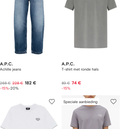
A.P.C.
A.P.C.
Achille jeans
T-shirt met ronde hals
182 €
74 €
268 €
228 €
89 €
-15%
-20%
-15%
Speciale aanbieding