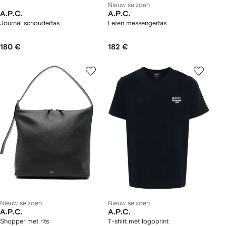
Nieuw seizoen
A.P.C.
A.P.C.
Journal schoudertas
Leren messengertas
180 €
182 €
Nieuw seizoen
Nieuw seizoen
A.P.C.
A.P.C.
Shopper met rits
T-shirt met logoprint