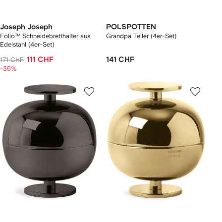
Joseph Joseph
POLSPOTTEN
Folio™ Schneidebretthalter aus
Grandpa Teller (4er-Set)
Edelstahl (4er-Set)
111 CHF
141 CHF
171 CHF
-35%