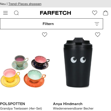
rierefreiheit
Neu |
Trend-Pieces shoppen
eiter zum
auptmenü
RFETCH
Filtern
POLSPOTTEN
Anya Hindmarch
Grandpa Teetassen (4er-Set)
Wiederverwendbarer Becher