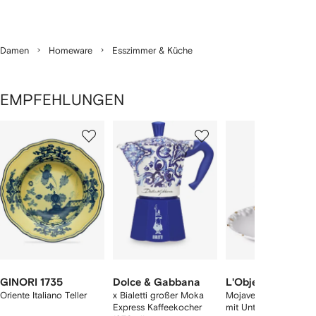
Damen
Homeware
Esszimmer & Küche
EMPFEHLUNGEN
1
2
3
von
von
von
von
2
12
12
12
rtikel(n)
zeigen
GINORI 1735
Dolce & Gabbana
L'Objet
Oriente Italiano Teller
x Bialetti großer Moka
Mojave Espressotass
Express Kaffeekocher
mit Untersetzer