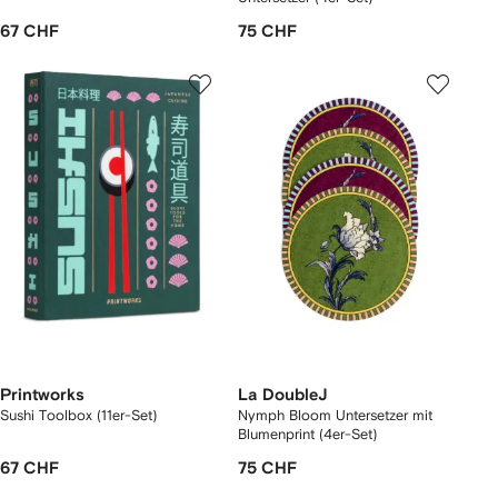
67 CHF
75 CHF
Printworks
La DoubleJ
Sushi Toolbox (11er-Set)
Nymph Bloom Untersetzer mit
Blumenprint (4er-Set)
67 CHF
75 CHF