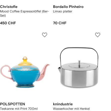
Christofle
Bordallo Pinheiro
Mood Coffee Espressolöffel (6er-
Limao platter
Set)
450 CHF
70 CHF
POLSPOTTEN
knindustrie
Teekanne mit Print 700ml
Wasserkocher mit Henkel