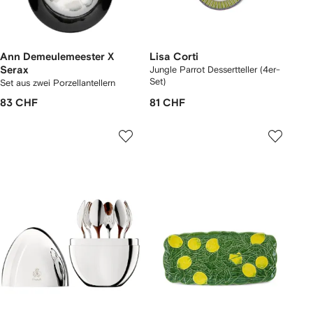
Ann Demeulemeester X
Lisa Corti
Serax
Jungle Parrot Dessertteller (4er-
Set)
Set aus zwei Porzellantellern
83 CHF
81 CHF