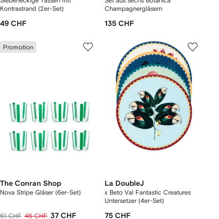
Siebeneckige Tassen mit
Set aus sechs Botanica
Kontrastrand (2er-Set)
Champagnergläsern
49 CHF
135 CHF
Promotion
The Conran Shop
La DoubleJ
Nova Stripe Gläser (6er-Set)
x Beto Val Fantastic Creatures
Untersetzer (4er-Set)
37 CHF
75 CHF
61 CHF
46 CHF