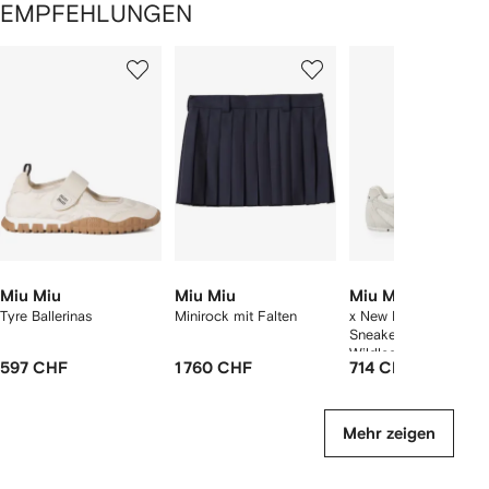
EMPFEHLUNGEN
1
2
3
von
von
von
von
2
12
12
12
rtikel(n)
zeigen
Miu Miu
Miu Miu
Miu Miu
Tyre Ballerinas
Minirock mit Falten
x New Balance 530 S
Sneakers aus Mesh u
Wildleder
597 CHF
1 760 CHF
714 CHF
Mehr zeigen