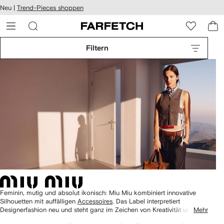
rierefreiheit
Neu |
Trend-Pieces shoppen
eiter zum
auptmenü
RFETCH
Filtern
Feminin, mutig und absolut ikonisch: Miu Miu kombiniert innovative
Silhouetten mit auffälligen
Accessoires
. Das Label interpretiert
Designerfashion neu und steht ganz im Zeichen von Kreativität und
Mehr
Selbstentfaltung. Entdecken Sie Miu Miu für Damen auf FARFETCH.