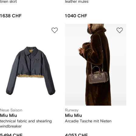
linen skirt
leather mules
1 638 CHF
1 040 CHF
Neue Saison
Runway
Miu Miu
Miu Miu
technical fabric and shearling
Arcadie Tasche mit Nieten
windbreaker
5 494 CHF
4 053 CHF