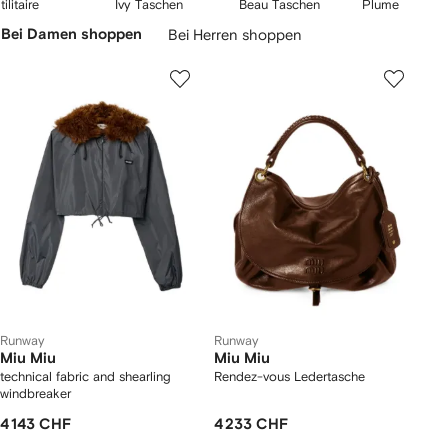
2
3
4
tilitaire
Ivy Taschen
Beau Taschen
Plume
on
von
von
von
Karussell
Bei Damen shoppen
Bei Herren shoppen
5
5
5
berspringen
Runway
Runway
Miu Miu
Miu Miu
technical fabric and shearling
Rendez-vous Ledertasche
windbreaker
4 143 CHF
4 233 CHF