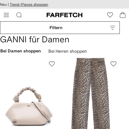
rierefreiheit
Neu |
Trend-Pieces shoppen
eiter zum
auptmenü
RFETCH
Filtern
GANNI für Damen
Bei Damen shoppen
Bei Herren shoppen