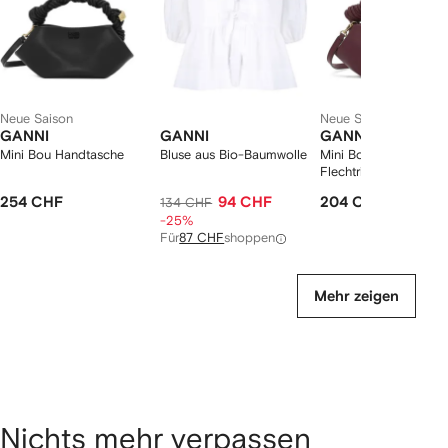
Neue Saison
Neue Saison
GANNI
GANNI
GANNI
Mini Bou Handtasche
Bluse aus Bio-Baumwolle
Mini Bou Tote Bag mi
Flechtriemen
254 CHF
94 CHF
204 CHF
134 CHF
-25%
Für
87 CHF
shoppen
Mehr zeigen
Nichts mehr verpassen