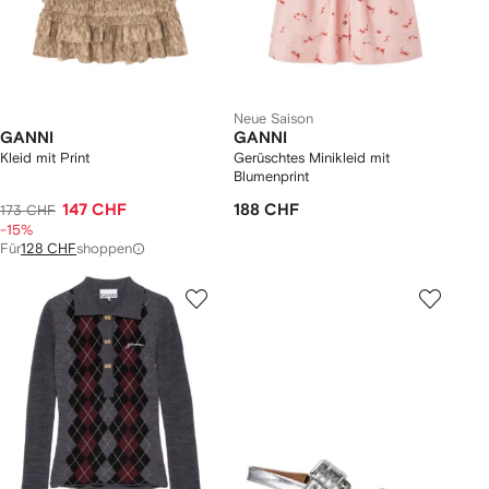
Neue Saison
GANNI
GANNI
Kleid mit Print
Gerüschtes Minikleid mit
Blumenprint
147 CHF
188 CHF
173 CHF
-15%
Für
128 CHF
shoppen