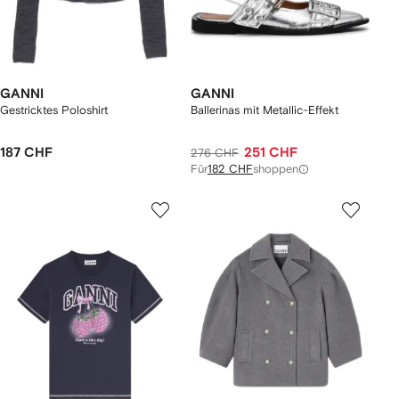
GANNI
GANNI
Gestricktes Poloshirt
Ballerinas mit Metallic-Effekt
187 CHF
251 CHF
276 CHF
Für
182 CHF
shoppen