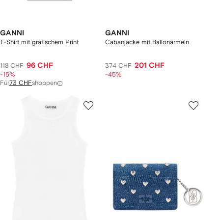
GANNI
GANNI
T-Shirt mit grafischem Print
Cabanjacke mit Ballonärmeln
96 CHF
201 CHF
118 CHF
374 CHF
-15%
-45%
Für
73 CHF
shoppen