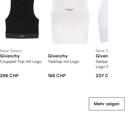
2
12
12
12
rtikel(n)
zeigen
Neue Saison
Neue Saison
Givenchy
Givenchy
Givenchy
Cropped-Top mit Logo
Tanktop mit Logo
Geripptes Oberteil mi
Logo-Band
266 CHF
186 CHF
207 CHF
Mehr zeigen