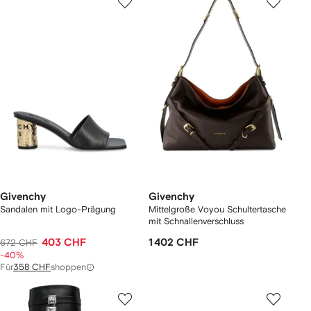
Givenchy
Givenchy
Sandalen mit Logo-Prägung
Mittelgroße Voyou Schultertasche
mit Schnallenverschluss
403 CHF
1 402 CHF
672 CHF
-40%
Für
358 CHF
shoppen