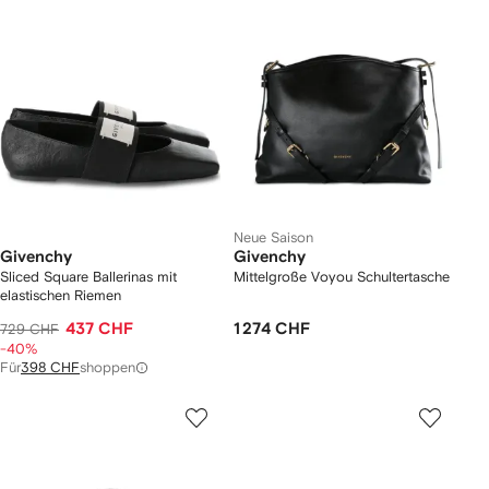
Neue Saison
Givenchy
Givenchy
Sliced Square Ballerinas mit
Mittelgroße Voyou Schultertasche
elastischen Riemen
437 CHF
1 274 CHF
729 CHF
-40%
Für
398 CHF
shoppen