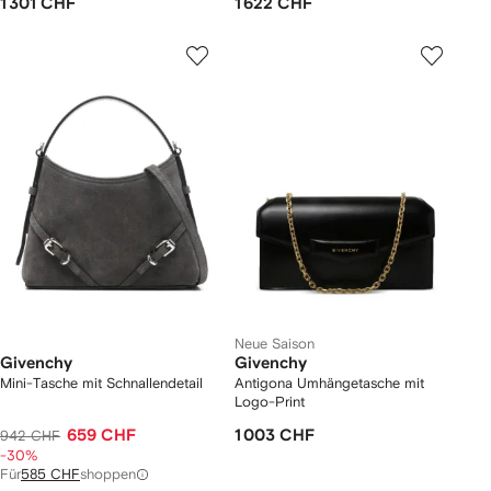
1 301 CHF
1 622 CHF
Neue Saison
Givenchy
Givenchy
Mini-Tasche mit Schnallendetail
Antigona Umhängetasche mit
Logo-Print
659 CHF
1 003 CHF
942 CHF
-30%
Für
585 CHF
shoppen