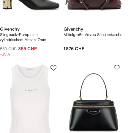
Givenchy
Givenchy
Slingback-Pumps mit
Mittelgroße Voyou Schultertasche
zylindrischem Absatz 7mm
355 CHF
1 876 CHF
559 CHF
-35%