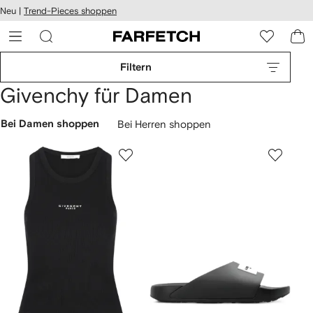
rierefreiheit
Neu |
Trend-Pieces shoppen
eiter zum
auptmenü
RFETCH
Filtern
Givenchy für Damen
Bei Damen shoppen
Bei Herren shoppen