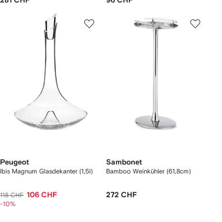
281 CHF
96 CHF
Peugeot
Sambonet
Ibis Magnum Glasdekanter (1,5l)
Bamboo Weinkühler (61,8cm)
106 CHF
272 CHF
118 CHF
-10%