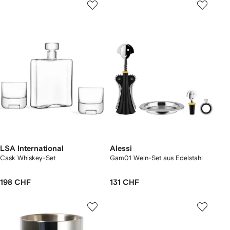
LSA International
Alessi
Cask Whiskey-Set
Gam01 Wein-Set aus Edelstahl
198 CHF
131 CHF