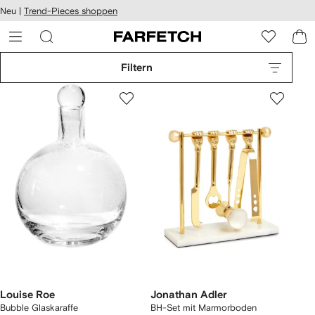
rierefreiheit
Neu |
Trend-Pieces shoppen
eiter zum
auptmenü
RFETCH
Filtern
Louise Roe
Jonathan Adler
Bubble Glaskaraffe
BH-Set mit Marmorboden