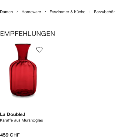
Damen
Homeware
Esszimmer & Küche
Barzubehör
EMPFEHLUNGEN
1
von
1
La DoubleJ
Karaffe aus Muranoglas
459 CHF