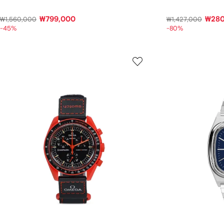
₩799,000
₩280
₩1,560,000
₩1,427,000
-45%
-80%