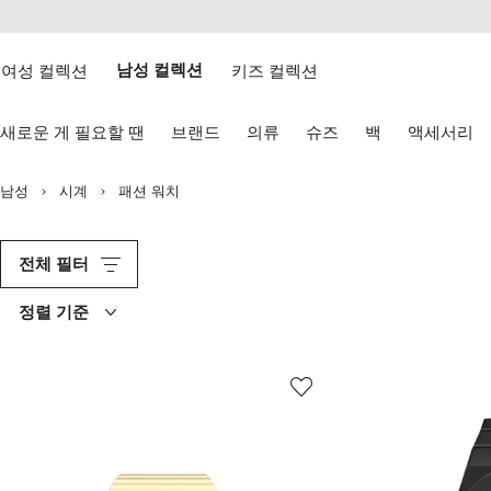
텐
치
츠
웹
로
접
건
여성 컬렉션
남성 컬렉션
키즈 컬렉션
근
너
성
뛰
키
기
새로운 게 필요할 땐
브랜드
의류
슈즈
백
액세서리
보
드
화
남성
시계
패션 워치
살
표
키
로
전체 필터
탐
색
정렬 기준
하
기