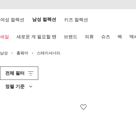
텐
치
츠
웹
로
접
건
여성 컬렉션
남성 컬렉션
키즈 컬렉션
근
너
성
뛰
키
기
세일
새로운 게 필요할 땐
브랜드
의류
슈즈
백
액
보
드
화
남성
홈웨어
스테이셔너리
살
표
키
로
전체 필터
탐
색
정렬 기준
하
기