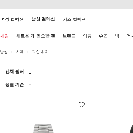
텐
치
츠
웹
로
접
건
여성 컬렉션
남성 컬렉션
키즈 컬렉션
근
너
성
뛰
키
기
세일
새로운 게 필요할 땐
브랜드
의류
슈즈
백
액
보
드
화
남성
시계
파인 워치
살
표
키
로
전체 필터
탐
색
정렬 기준
하
기