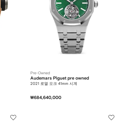
Pre-Owned
Audemars Piguet pre owned
2021 로열 오크 41mm 시계
₩684,640,000