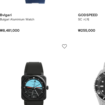
Bvlgari
GODSPEED
Bulgari Aluminium Watch
SC 시계
₩8,481,000
₩255,000