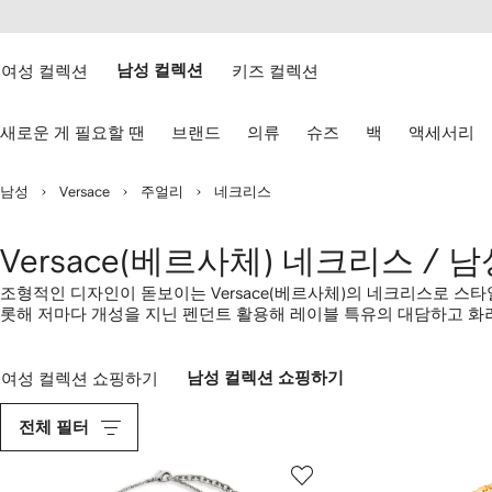
텐
치
츠
웹
로
접
건
여성 컬렉션
남성 컬렉션
키즈 컬렉션
근
너
성
뛰
키
기
새로운 게 필요할 땐
브랜드
의류
슈즈
백
액세서리
보
드
화
남성
Versace
주얼리
네크리스
살
표
키
Versace(베르사체) 네크리스 / 
로
탐
조형적인 디자인이 돋보이는 Versace(베르사체)의 네크리스로 스
색
롯해 저마다 개성을 지닌 펜던트 활용해 레이블 특유의 대담하고 화
하
베르사체의 의류와 함께 스타일링하면 모두의 시선을 단숨에 사로잡
기
여성 컬렉션 쇼핑하기
남성 컬렉션 쇼핑하기
전체 필터