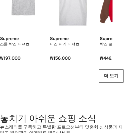
개
의
상
품
보
기
Supreme
Supreme
Supreme
스몰 박스 티셔츠
미스 피기 티셔츠
박스 로고 후디
₩197,000
₩156,000
₩446,000
더 보기
놓치기 아쉬운 쇼핑 소식
뉴스레터를 구독하고 특별한 프로모션부터 맞춤형 신상품과 재
입고 알림까지 이메일로 받아보세요.