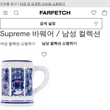
텐
치
신상품 입고 |
지금 막 도착한 스타일 쇼핑하기
츠
웹
로
접
건
근
너
성
검색 설정
뛰
기
Supreme 바웨어 / 남성 컬렉션
여성 컬렉션 쇼핑하기
남성 컬렉션 쇼핑하기