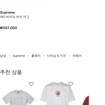
Supreme
190 바우리 비어 머그
₩307,000
남성
Supreme
홈웨어
다이닝 & 키친
바웨어
추천 상품
7
1/7
2/7
3/7
개
의
상
품
중