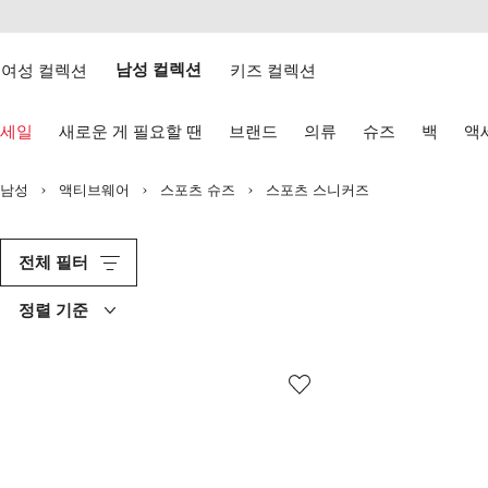
텐
치
츠
웹
로
접
건
여성 컬렉션
남성 컬렉션
키즈 컬렉션
근
너
성
뛰
키
기
세일
새로운 게 필요할 땐
브랜드
의류
슈즈
백
액
보
드
화
남성
액티브웨어
스포츠 슈즈
스포츠 스니커즈
살
표
키
로
전체 필터
탐
색
정렬 기준
하
기