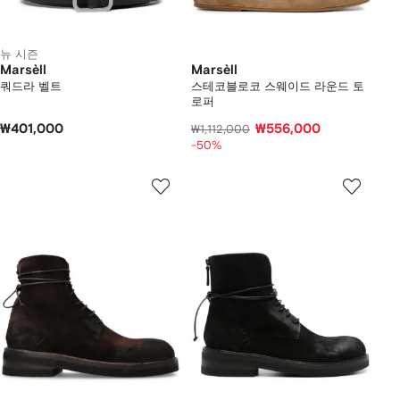
뉴 시즌
Marsèll
Marsèll
쿼드라 벨트
스테코블로코 스웨이드 라운드 토
로퍼
₩401,000
₩556,000
₩1,112,000
-50%