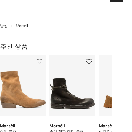
음
남성
Marsèll
추천 상품
8
1/8
2/8
3/8
개
의
상
품
중
개
의
상
품
보
기
Marsèll
Marsèll
Marsèll
집업 부츠
주카 제파 레더 부츠
산크리스파 알타 포