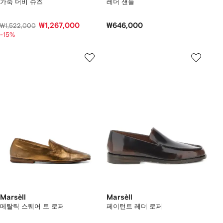
가죽 더비 슈즈
레더 샌들
₩1,267,000
₩646,000
₩1,522,000
-15%
Marsèll
Marsèll
메탈릭 스퀘어 토 로퍼
페이턴트 레더 로퍼