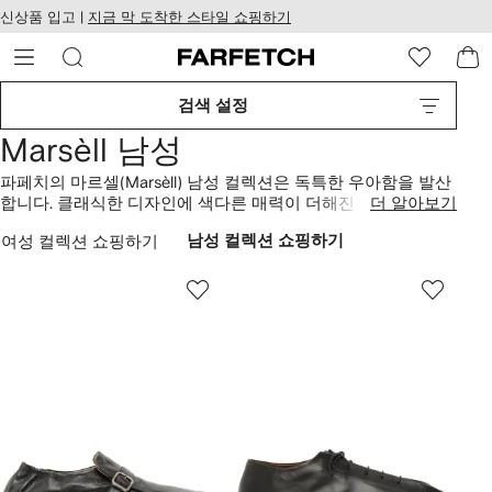
텐
치
신상품 입고 |
지금 막 도착한 스타일 쇼핑하기
츠
웹
로
접
건
근
너
성
검색 설정
뛰
기
Marsèll 남성
파페치의 마르셀(Marsèll) 남성 컬렉션은 독특한 우아함을 발산
합니다. 클래식한 디자인에 색다른 매력이 더해진 신선한 세련
더 알아보기
미를 확인해보세요. 가공되지 않은 디스트레스 포인트에서 클
여성 컬렉션 쇼핑하기
남성 컬렉션 쇼핑하기
래식한 세련미가 느껴지는 마감까지, 다양한 질감으로 선보이
는 부드러운 가죽을 만나보세요. 실험적인 형태와 비율에 우아
함을 더해주는 매끄러운 메탈 디테일에서 브랜드의 창의성이
느껴집니다.