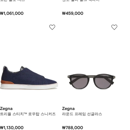
₩1,061,000
₩459,000
Zegna
Zegna
트리플 스티치™ 로우탑 스니커즈
라운드 프레임 선글라스
₩1,130,000
₩788,000