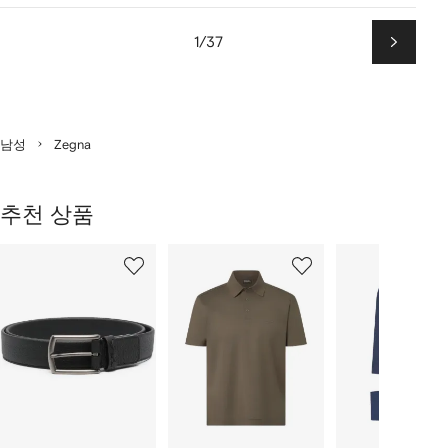
1/37
다
음
남성
Zegna
추천 상품
9
1/9
2/9
3/9
개
의
상
품
중
개
의
상
품