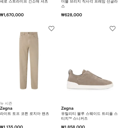
세로 스트라이프 긴소매 셔츠
더블 브리지 직사각 프레임 선글라
스
₩1,670,000
₩628,000
뉴 시즌
Zegna
Zegna
라이트 토프 코튼 로치아 팬츠
유틸리티 블루 스웨이드 트리플 스
티치™ 스니커즈
₩1,135,000
₩1,858,000