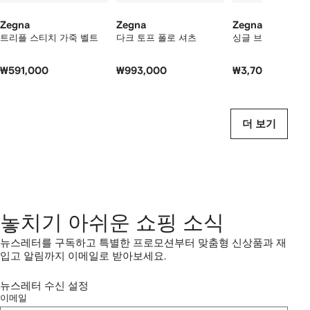
보
기
Zegna
Zegna
Zegna
트리플 스티치 가죽 벨트
다크 토프 폴로 셔츠
싱글 브레스티드 
₩591,000
₩993,000
₩3,703,000
더 보기
놓치기 아쉬운 쇼핑 소식
뉴스레터를 구독하고 특별한 프로모션부터 맞춤형 신상품과 재
입고 알림까지 이메일로 받아보세요.
뉴스레터 수신 설정
이메일