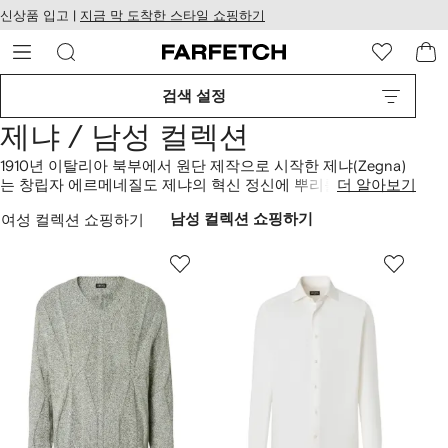
텐
치
신상품 입고 |
지금 막 도착한 스타일 쇼핑하기
츠
웹
로
접
건
근
너
성
검색 설정
뛰
기
제냐 / 남성 컬렉션
1910년 이탈리아 북부에서 원단 제작으로 시작한 제냐(Zegna)
는 창립자 에르메네질도 제냐의 혁신 정신에 뿌리를 두고 있어
더 알아보기
요. 현재는 아티스틱 디렉터인 알레산드로 사르토리의 진두지
여성 컬렉션 쇼핑하기
남성 컬렉션 쇼핑하기
휘 아래 오랜 역사와 동시대의 스타일을 자연스럽게 조화한 컬
렉션을 선보이죠. 이탈리아가 자랑하는 테일러링을 그대로 살
린
수트
와
코트
부터 정제된 디자인의
스니커즈
, 훌륭한 만듦새
가 돋보이는 넥타이와 벨트 등
액세서리
까지 브랜드의 명성을
경험해 보세요.