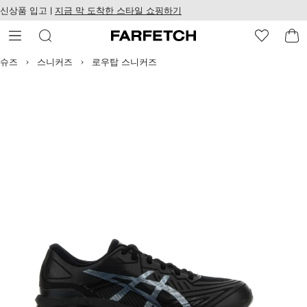
텐
치
신상품 입고 |
지금 막 도착한 스타일 쇼핑하기
츠
웹
로
접
건
근
너
성
슈즈
스니커즈
로우탑 스니커즈
뛰
기