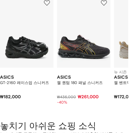
개
의
상
품
중
개
의
상
품
보
기
뉴 시즌
ASICS
ASICS
ASICS
GT-2160 레이스업 스니커즈
젤 퀀텀 180 패널 스니커즈
젤 벤트엑
₩182,000
₩261,000
₩172,00
₩436,000
-40%
놓치기 아쉬운 쇼핑 소식