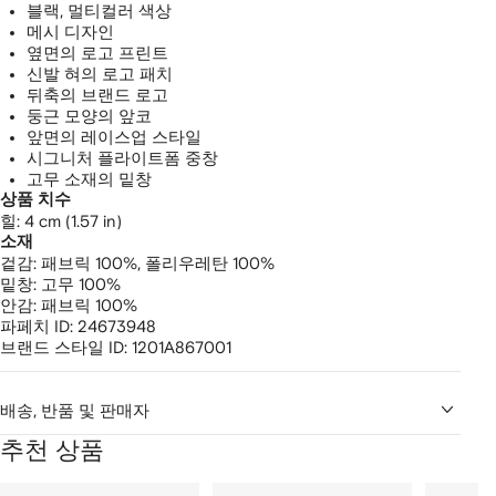
블랙, 멀티컬러 색상
메시 디자인
옆면의 로고 프린트
신발 혀의 로고 패치
뒤축의 브랜드 로고
둥근 모양의 앞코
앞면의 레이스업 스타일
시그니처 플라이트폼 중창
고무 소재의 밑창
상품 치수
힐: 4 cm (1.57 in)
소재
겉감:
패브릭 100%,
폴리우레탄 100%
밑창:
고무 100%
안감:
패브릭 100%
파페치 ID:
24673948
브랜드 스타일 ID:
1201A867001
배송, 반품 및 판매자
추천 상품
2
1/12
2/12
3/12