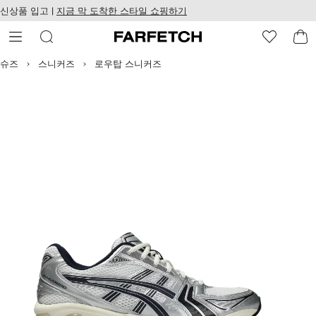
텐
치
신상품 입고 |
지금 막 도착한 스타일 쇼핑하기
츠
웹
로
접
건
근
너
성
슈즈
스니커즈
로우탑 스니커즈
뛰
기