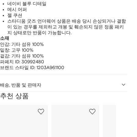
네이비 블루 디테일
메시 어퍼
젤 쿠션
스타디움 굿즈 언더웨어 상품은 배송 당시 손상되거나 결함
이 있는 경우를 제외하고 개봉 및 훼손되지 않은 정품 패키
지 상태로만 반품이 가능합니다.
소재
안감:
기타 섬유 100%
밑창:
고무 100%
겉감:
기타 섬유 100%
파페치 ID:
30992480
브랜드 스타일 ID:
1203A961100
배송, 반품 및 판매자
추천 상품
2
1/12
2/12
3/12
개
의
상
품
중