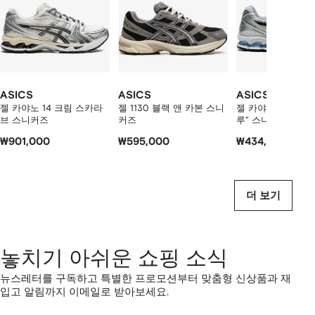
개
의
상
품
보
기
ASICS
ASICS
ASICS
젤 카야노 14 크림 스카라
젤 1130 블랙 앤 카본 스니
젤 카야노 14 "화
브 스니커즈
커즈
루" 스니커즈
₩901,000
₩595,000
₩434,000
더 보기
놓치기 아쉬운 쇼핑 소식
뉴스레터를 구독하고 특별한 프로모션부터 맞춤형 신상품과 재
입고 알림까지 이메일로 받아보세요.