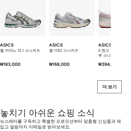
중
개
의
상
품
보
기
ASICS
ASICS
ASICS
젤 카야노 12.1 스니커즈
젤 1130 스니커즈
X 켄고 쿠마 아치
루 스니커즈
₩183,000
₩168,000
₩394,000
더 보기
놓치기 아쉬운 쇼핑 소식
뉴스레터를 구독하고 특별한 프로모션부터 맞춤형 신상품과 재
입고 알림까지 이메일로 받아보세요.