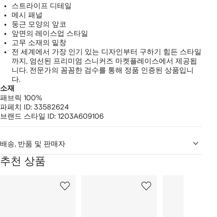
스트라이프 디테일
메시 패널
둥근 모양의 앞코
앞면의 레이스업 스타일
고무 소재의 밑창
전 세계에서 가장 인기 있는 디자인부터 구하기 힘든 스타일
까지, 엄선된 프리미엄 스니커즈 마켓플레이스에서 제공됩
니다. 전문가의 꼼꼼한 검수를 통해 정품 인증된 상품입니
다.
소재
패브릭 100%
파페치 ID:
33582624
브랜드 스타일 ID:
1203A609106
배송, 반품 및 판매자
추천 상품
2
1/12
2/12
3/12
개
의
상
품