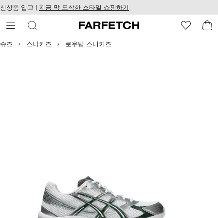
텐
치
신상품 입고 |
지금 막 도착한 스타일 쇼핑하기
츠
웹
로
접
건
근
너
성
슈즈
스니커즈
로우탑 스니커즈
뛰
기