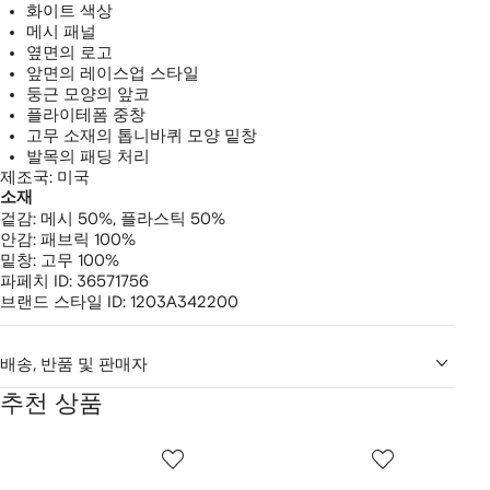
화이트 색상
메시 패널
옆면의 로고
앞면의 레이스업 스타일
둥근 모양의 앞코
플라이테폼 중창
고무 소재의 톱니바퀴 모양 밑창
발목의 패딩 처리
제조국: 미국
소재
겉감:
메시 50%,
플라스틱 50%
안감:
패브릭 100%
밑창:
고무 100%
파페치 ID:
36571756
브랜드 스타일 ID:
1203A342200
배송, 반품 및 판매자
추천 상품
2
1/12
2/12
3/12
개
의