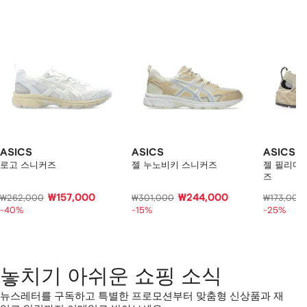
상
품
중
개
의
상
품
보
기
ASICS
ASICS
ASICS
로고 스니커즈
젤 누노비키 스니커즈
젤 필리미
즈
₩157,000
₩244,000
₩262,000
₩301,000
₩173,000
-40%
-15%
-25%
놓치기 아쉬운 쇼핑 소식
뉴스레터를 구독하고 특별한 프로모션부터 맞춤형 신상품과 재