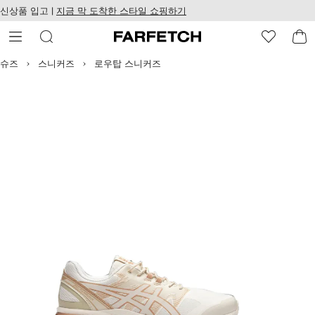
텐
치
신상품 입고 |
지금 막 도착한 스타일 쇼핑하기
츠
웹
로
접
건
근
너
성
슈즈
스니커즈
로우탑 스니커즈
뛰
기