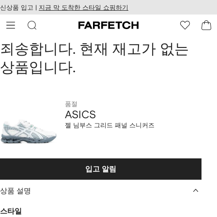
텐
치
신상품 입고 |
지금 막 도착한 스타일 쇼핑하기
츠
웹
로
접
건
근
너
성
ASICS
죄송합니다. 현재 재고가 없는
뛰
기
상품입니다.
젤
님
부
품절
ASICS
스
젤 님부스 그리드 패널 스니커즈
그
리
입고 알림
드
상품 설명
패
스타일