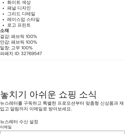
널
화이트 색상
패널 디자인
스
그리드 디테일
레이스업 스타일
니
로고 프린트
소재
커
겉감:
패브릭 100%
안감:
패브릭 100%
즈
밑창:
고무 100%
파페치 ID:
32769547
놓치기 아쉬운 쇼핑 소식
뉴스레터를 구독하고 특별한 프로모션부터 맞춤형 신상품과 재
입고 알림까지 이메일로 받아보세요.
뉴스레터 수신 설정
이메일