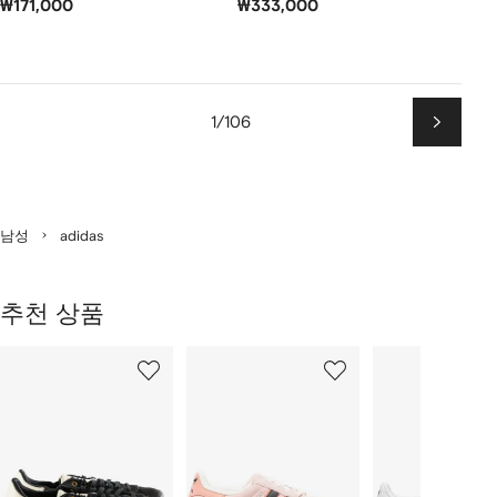
₩171,000
₩333,000
1/106
다
음
남성
adidas
추천 상품
2
1/12
2/12
3/12
개
의
상
품
중