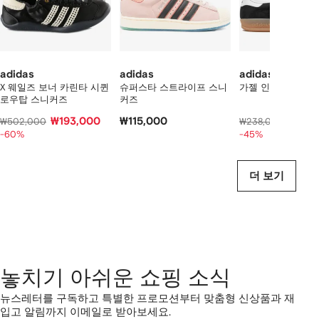
개
의
상
품
보
기
adidas
adidas
adidas
X 웨일즈 보너 카린타 시퀸
슈퍼스타 스트라이프 스니
가젤 인도어 스니
로우탑 스니커즈
커즈
₩193,000
₩115,000
₩119,
₩502,000
₩238,000
-60%
-45%
더 보기
놓치기 아쉬운 쇼핑 소식
뉴스레터를 구독하고 특별한 프로모션부터 맞춤형 신상품과 재
입고 알림까지 이메일로 받아보세요.