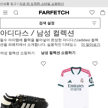
텐
치
신상품 입고 |
지금 막 도착한 스타일 쇼핑하기
츠
웹
로
접
건
근
너
성
검색 설정
뛰
기
아디다스 / 남성 컬렉션
필수 아이템에 활력을 불어넣어 완성한 아디다스(adidas) 컬렉
션을 파페치에서 소개합니다. 실용적인 디테일을 강조하는 세
더 알아보기
련된 스포츠 디자인 또는 생생한 컬러 조합으로 시선을 끄는 어
여성 컬렉션 쇼핑하기
남성 컬렉션 쇼핑하기
반 스타일의 아이템을 찾아보세요. 기능성 소재, 그래픽 프린트
및 실용적인 장식이 브랜드 특유의 혁신적인 스타일을 선보이
는 볼드한 컬렉션입니다.