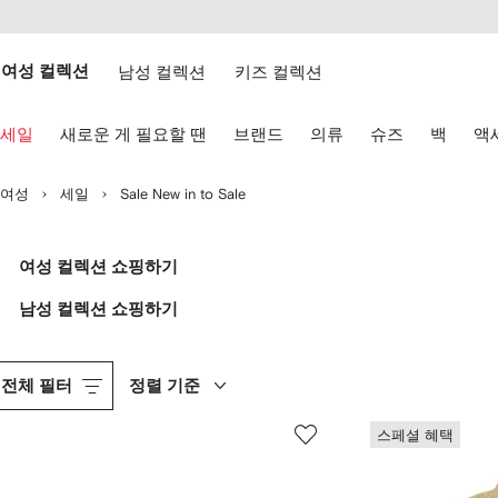
텐
치
츠
웹
로
접
건
여성 컬렉션
남성 컬렉션
키즈 컬렉션
근
너
성
뛰
키
기
세일
새로운 게 필요할 땐
브랜드
의류
슈즈
백
액
보
드
화
여성
세일
Sale New in to Sale
살
표
키
로
여성 컬렉션 쇼핑하기
탐
색
남성 컬렉션 쇼핑하기
하
기
전체 필터
정렬 기준
스페셜 혜택