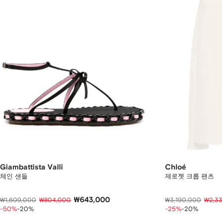
Giambattista Valli
Chloé
체인 샌들
제로젯 크롭 팬츠
₩643,000
₩1,609,000
₩804,000
₩3,190,000
₩2,3
-50%
-20%
-25%
-20%