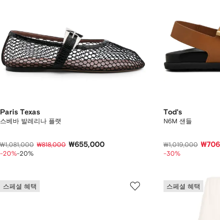
Paris Texas
Tod's
스베바 발레리나 플랫
N6M 샌들
₩655,000
₩706
₩1,081,000
₩818,000
₩1,019,000
-20%
-20%
-30%
스페셜 혜택
스페셜 혜택