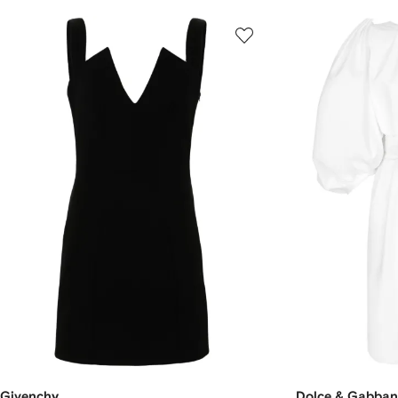
Givenchy
Dolce & Gabba