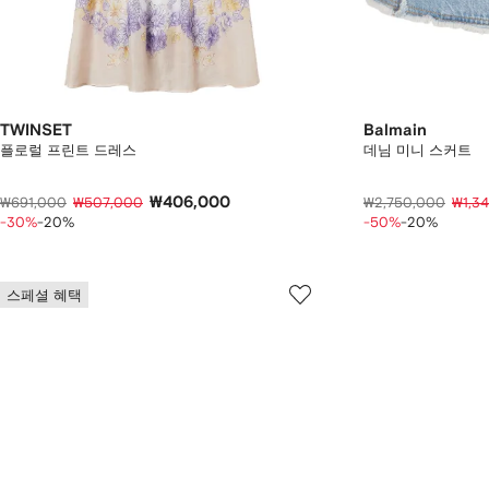
TWINSET
Balmain
플로럴 프린트 드레스
데님 미니 스커트
₩406,000
₩691,000
₩507,000
₩2,750,000
₩1,3
-30%
-20%
-50%
-20%
스페셜 혜택