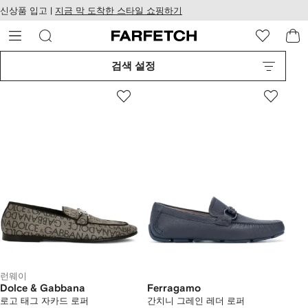
텐
치
신상품 입고 |
지금 막 도착한 스타일 쇼핑하기
츠
웹
로
접
건
근
너
성
검색 설정
뛰
기
런웨이
Dolce & Gabbana
Ferragamo
로고 태그 자카드 로퍼
간치니 그레인 레더 로퍼