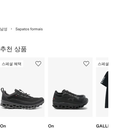
남성
Sapatos formais
추천 상품
2
1/12
2/12
3/12
개
스페셜 혜택
스페셜 혜택
의
상
품
중
개
의
상
품
보
기
On
On
GALLERY DEPT