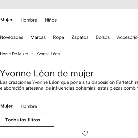
cesibilidad
Ir al
contenido
ARFETCH
principal
Mujer
Hombre
Niños
iliza
Novedades
Marcas
Ropa
Zapatos
Bolsos
Accesorio
s
lechas
el
Home De Mujer
Yvonne Léon
eclado
ara
esplazarte.
Yvonne Léon de mujer
Las creaciones Yvonne Léon que pone a tu disposición Farfetch re
elaboración artesanal de influencias bohemias, estas piezas comb
geométricas. Diseños delicados y gemas llenas de color aportan a e
firma.
Mujer
Hombre
Todos los filtros