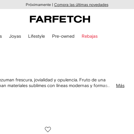
Próximamente |
Compra las últimas novedades
s
Joyas
Lifestyle
Pre-owned
Rebajas
zuman frescura, jovialidad y opulencia. Fruto de una
inan materiales sublimes con líneas modernas y formas
Más
sta selección de mujer el encanto parisino característico de la