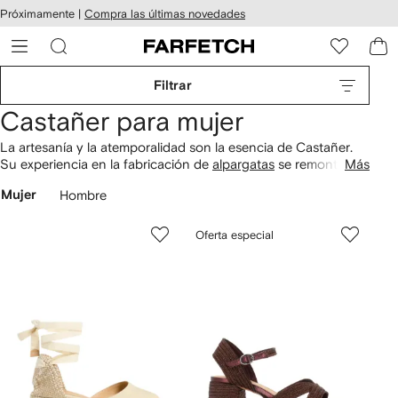
cesibilidad
Ir al
Próximamente |
Compra las últimas novedades
contenido
ARFETCH
principal
Filtrar
Castañer para mujer
La artesanía y la atemporalidad son la esencia de Castañer.
Su experiencia en la fabricación de
alpargatas
se remonta a
Más
1927 y estas casi no han cambiado en los últimos 70 años.
Mujer
Hombre
Hoy, la marca española, que empezó como un negocio
familiar, también ofrece
sandalias
manteniendo su reputación
gracias a su trabajo artesanal y su elegancia casual.
Oferta especial