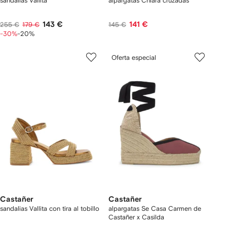
sandalias Vallita
alpargatas Chiara cruzadas
143 €
141 €
255 €
179 €
145 €
-30%
-20%
Oferta especial
Castañer
Castañer
sandalias Vallita con tira al tobillo
alpargatas Se Casa Carmen de
Castañer x Casilda