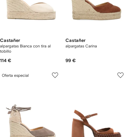
Castañer
Castañer
alpargatas Bianca con tira al
alpargatas Carina
tobillo
114 €
99 €
Oferta especial