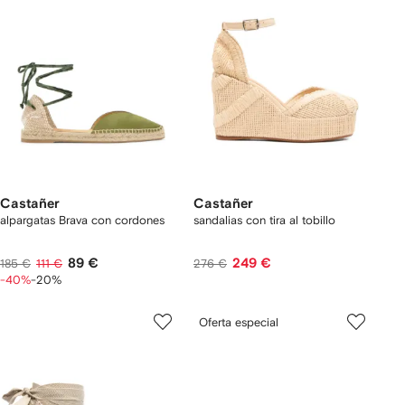
Castañer
Castañer
alpargatas Brava con cordones
sandalias con tira al tobillo
89 €
249 €
185 €
111 €
276 €
-40%
-20%
Oferta especial