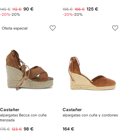
90 €
125 €
140 €
112 €
195 €
156 €
-20%
-20%
-20%
-20%
Oferta especial
Castañer
Castañer
alpargatas Becca con cuña
alpargatas con cuña y cordones
trenzada
98 €
164 €
175 €
123 €