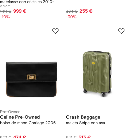
matelassé con cristales 2010-
2025
999 €
255 €
1.111 €
364 €
-10%
-30%
Pre-Owned
Celine Pre-Owned
Crash Baggage
bolso de mano Carriage 2006
maleta Stripe con asa
474 €
513 €
527 €
541 €