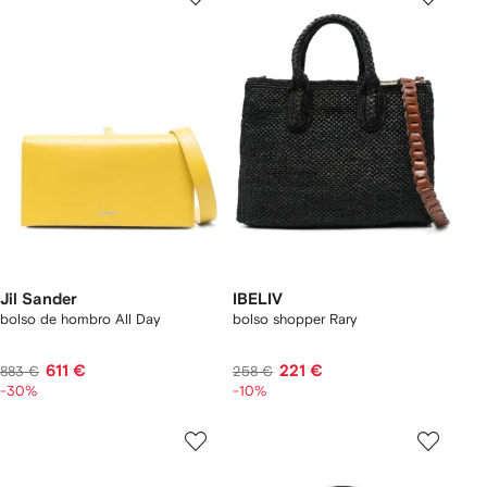
Jil Sander
IBELIV
bolso de hombro All Day
bolso shopper Rary
611 €
221 €
883 €
258 €
-30%
-10%