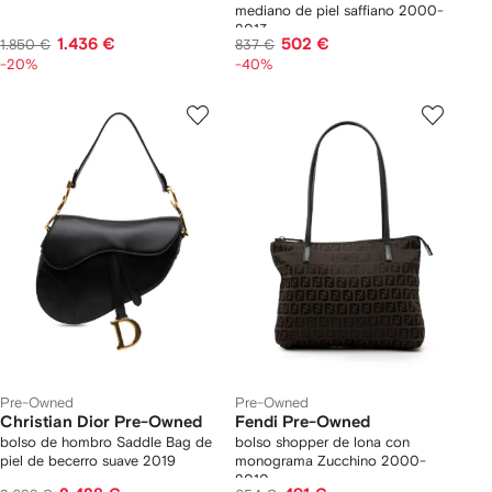
mediano de piel saffiano 2000-
2013
1.436 €
502 €
1.850 €
837 €
-20%
-40%
Pre-Owned
Pre-Owned
Christian Dior Pre-Owned
Fendi Pre-Owned
bolso de hombro Saddle Bag de
bolso shopper de lona con
piel de becerro suave 2019
monograma Zucchino 2000-
2010