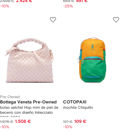
2.428 €
491 €
2.698 €
654 €
-10%
-25%
Pre-Owned
Bottega Veneta Pre-Owned
COTOPAXI
bolso satchel Hop mini de piel de
mochila Chiquillo
becerro con diseño Intrecciato
2012-2026
1.508 €
109 €
1.676 €
121 €
-10%
-10%