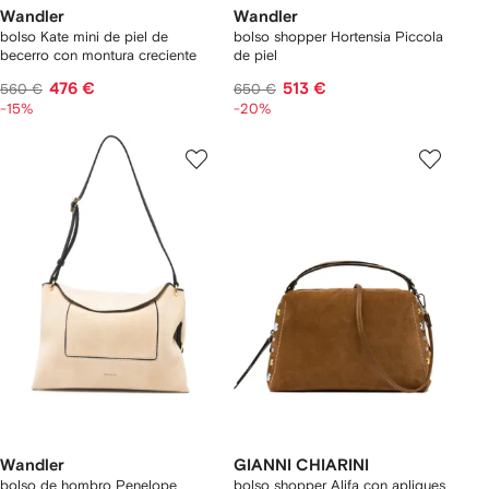
Wandler
Wandler
bolso Kate mini de piel de
bolso shopper Hortensia Piccola
becerro con montura creciente
de piel
476 €
513 €
560 €
650 €
-15%
-20%
Wandler
GIANNI CHIARINI
bolso de hombro Penelope
bolso shopper Alifa con apliques