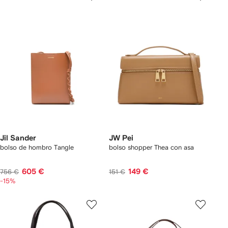
Jil Sander
JW Pei
bolso de hombro Tangle
bolso shopper Thea con asa
605 €
149 €
756 €
151 €
-15%