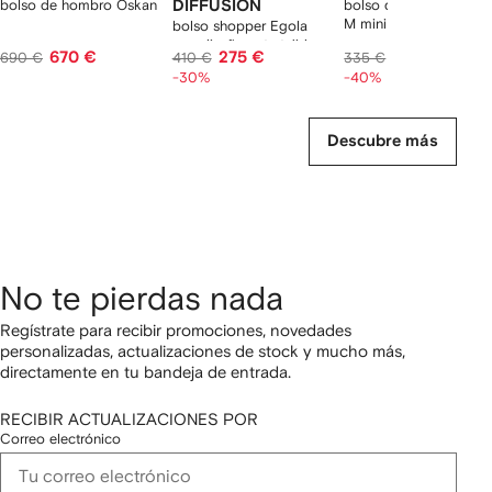
bolso de hombro Oskan
DIFFUSION
bolso de hombro Miss
M mini con flecos
bolso shopper Egola
con diseño entretejido
670 €
275 €
201 €
690 €
410 €
335 €
-30%
-40%
Descubre más
No te pierdas nada
Regístrate para recibir promociones, novedades
personalizadas, actualizaciones de stock y mucho más,
directamente en tu bandeja de entrada.
RECIBIR ACTUALIZACIONES POR
Correo electrónico