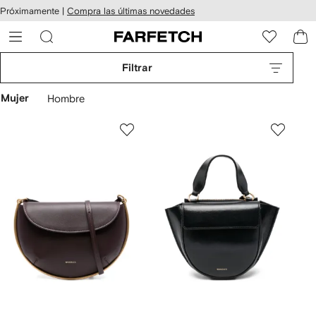
cesibilidad
Ir al
Próximamente |
Compra las últimas novedades
contenido
ARFETCH
principal
Filtrar
Mujer
Hombre