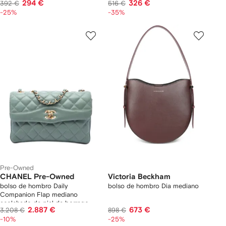
294 €
326 €
392 €
516 €
-25%
-35%
Pre-Owned
CHANEL Pre-Owned
Victoria Beckham
bolso de hombro Daily
bolso de hombro Dia mediano
Companion Flap mediano
acolchado de piel de borrego
2.887 €
673 €
3.208 €
898 €
2017-2018
-10%
-25%