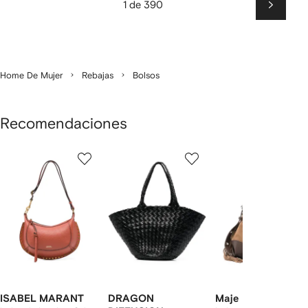
1 de 390
Siguien
Home De Mujer
Rebajas
Bolsos
Recomendaciones
Mostrar
1
2
3
de
de
de
de
12
12
12
2
rtículos
ISABEL MARANT
DRAGON
Maje