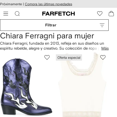
cesibilidad
Ir al
Próximamente |
Compra las últimas novedades
contenido
ARFETCH
principal
Filtrar
Chiara Ferragni para mujer
Chiara Ferragni, fundada en 2013, refleja en sus diseños un
espíritu rebelde, alegre y creativo. Su colección de ropa para
Más
mujer incluye plumíferos, sudaderas y camisetas con el
Oferta especial
icónico logo de la marca. Descubre también sus
bolsos
bandolera, sus
zapatillas
de colores y sus gorros de punto. Y
no te pierdas
Chiara Ferragni Kids
.