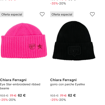
-35%
-20%
Oferta especial
Oferta especial
Chiara Ferragni
Chiara Ferragni
Eye Star-embroidered ribbed
gorro con parche Eyelike
beanie
62 €
62 €
103 €
77 €
103 €
77 €
-25%
-20%
-25%
-20%