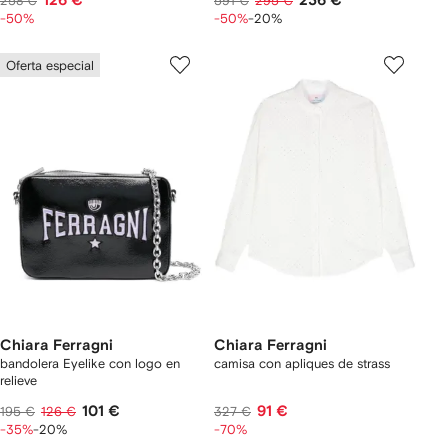
126 €
236 €
258 €
591 €
295 €
-50%
-50%
-20%
Oferta especial
Chiara Ferragni
Chiara Ferragni
bandolera Eyelike con logo en
camisa con apliques de strass
relieve
101 €
91 €
195 €
126 €
327 €
-35%
-20%
-70%