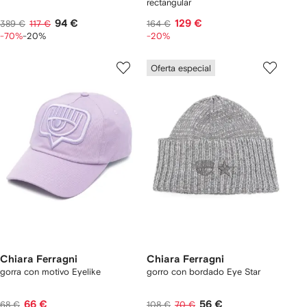
rectangular
94 €
129 €
389 €
117 €
164 €
-70%
-20%
-20%
Oferta especial
Chiara Ferragni
Chiara Ferragni
gorra con motivo Eyelike
gorro con bordado Eye Star
66 €
56 €
68 €
108 €
70 €