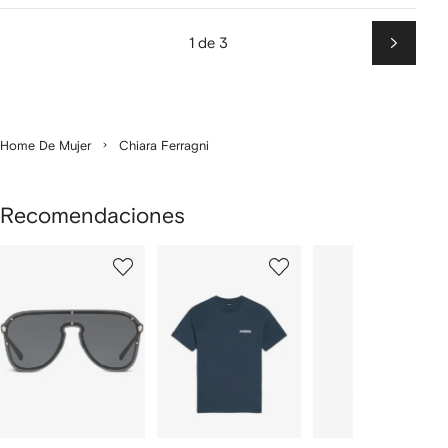
1 de 3
Siguien
Home De Mujer
Chiara Ferragni
Recomendaciones
Mostrar
1
2
3
de
de
de
de
12
12
12
2
rtículos