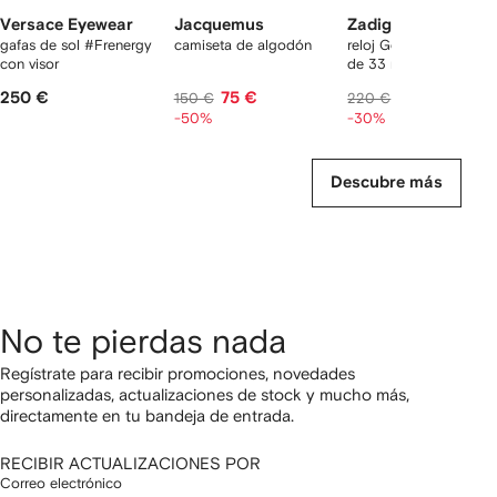
Versace Eyewear
Jacquemus
Zadig&Voltaire
gafas de sol #Frenergy
camiseta de algodón
reloj Gold Wings Fusi
con visor
de 33 mm
250 €
75 €
154 €
150 €
220 €
-50%
-30%
Descubre más
No te pierdas nada
Regístrate para recibir promociones, novedades
personalizadas, actualizaciones de stock y mucho más,
directamente en tu bandeja de entrada.
RECIBIR ACTUALIZACIONES POR
Correo electrónico