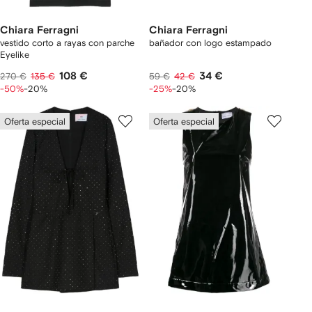
Chiara Ferragni
Chiara Ferragni
vestido corto a rayas con parche
bañador con logo estampado
Eyelike
108 €
34 €
270 €
135 €
59 €
42 €
-50%
-20%
-25%
-20%
Oferta especial
Oferta especial