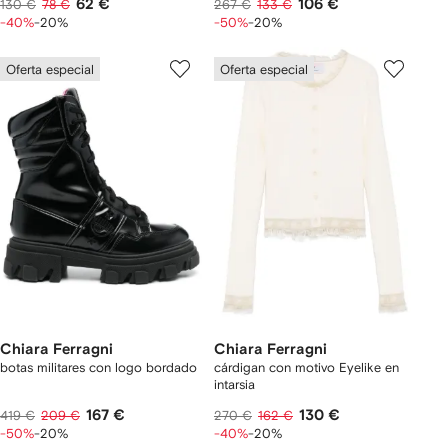
62 €
106 €
130 €
78 €
267 €
133 €
-40%
-20%
-50%
-20%
Oferta especial
Oferta especial
Chiara Ferragni
Chiara Ferragni
botas militares con logo bordado
cárdigan con motivo Eyelike en
intarsia
167 €
130 €
419 €
209 €
270 €
162 €
-50%
-20%
-40%
-20%