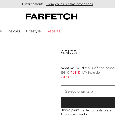
Próximamente |
Compra las últimas novedades
s
Relojes
Lifestyle
Rebajas
ASICS
zapatillas Gel Nimbus 27 con cordo
131 €
198 €
IVA incluido
-30%
Seleccionar
Seleccionar talla
talla
Última pieza
¡Hazte con esta pieza!
Entrega estimada