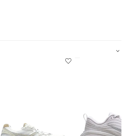
5
de
12