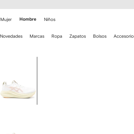
cesibilidad
Ir al
contenido
ARFETCH
principal
Mujer
Hombre
Niños
iliza
Novedades
Marcas
Ropa
Zapatos
Bolsos
Accesorio
s
lechas
el
eclado
Imagen
ara
1
esplazarte.
de
4