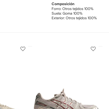
Composición
Forro:
Otros tejidos 100%
Suela:
Goma 100%
Exterior:
Otros tejidos 100%
3
4
de
de
12
12