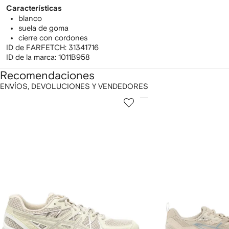
Características
blanco
suela de goma
cierre con cordones
ID de FARFETCH:
31341716
ID de la marca:
1011B958
Recomendaciones
ENVÍOS, DEVOLUCIONES Y VENDEDORES
ostrar
1
2
de
de
e
12
12
2
rtículos