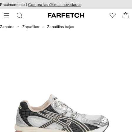
cesibilidad
Ir al
Próximamente |
Compra las últimas novedades
contenido
ARFETCH
principal
Zapatos
Zapatillas
Zapatillas bajas