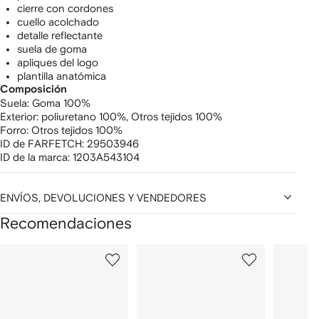
cierre con cordones
cuello acolchado
detalle reflectante
suela de goma
apliques del logo
plantilla anatómica
Composición
Suela:
Goma 100%
Exterior:
poliuretano 100%,
Otros tejidos 100%
Forro:
Otros tejidos 100%
ID de FARFETCH:
29503946
ID de la marca:
1203A543104
ENVÍOS, DEVOLUCIONES Y VENDEDORES
Recomendaciones
Mostrar
1
2
3
de
de
de
de
12
12
12
2
rtículos