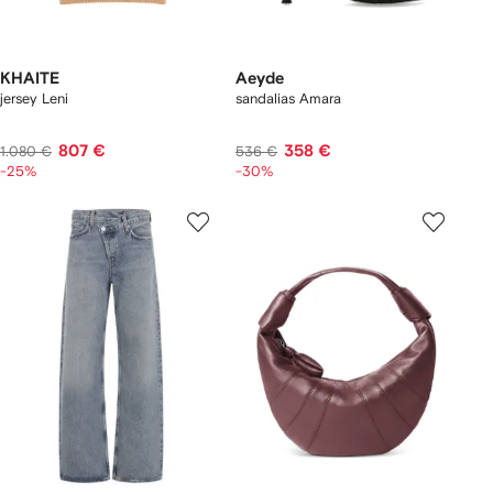
KHAITE
Aeyde
jersey Leni
sandalias Amara
807 €
358 €
1.080 €
536 €
-25%
-30%