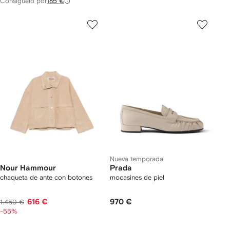
Consíguelo por
185 €
Nueva temporada
Nour Hammour
Prada
chaqueta de ante con botones
mocasines de piel
616 €
970 €
1.450 €
-55%