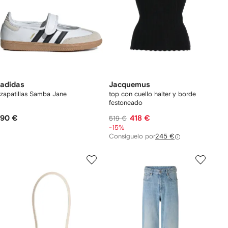
adidas
Jacquemus
zapatillas Samba Jane
top con cuello halter y borde
festoneado
90 €
418 €
519 €
-15%
Consíguelo por
245 €