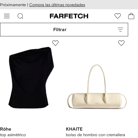
cesibilidad
Ir al
Próximamente |
Compra las últimas novedades
contenido
ARFETCH
principal
Filtrar
Róhe
KHAITE
top asimétrico
bolso de hombro con cremallera