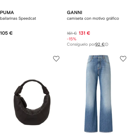
PUMA
GANNI
bailarinas Speedcat
camiseta con motivo gráfico
105 €
131 €
161 €
-15%
Consíguelo por
92 €