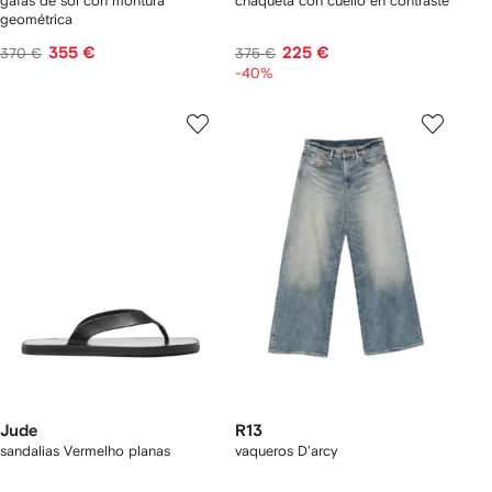
gafas de sol con montura
chaqueta con cuello en contraste
geométrica
355 €
225 €
370 €
375 €
-40%
Jude
R13
sandalias Vermelho planas
vaqueros D'arcy