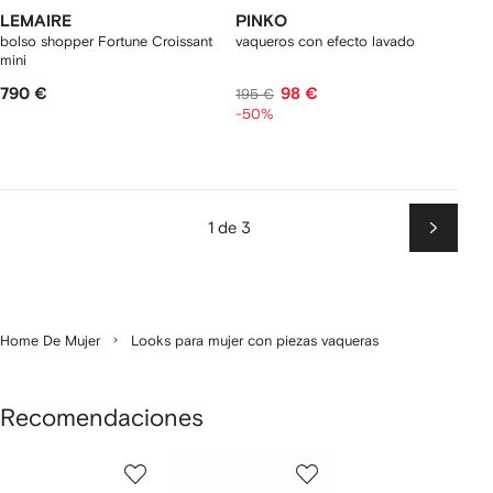
LEMAIRE
PINKO
bolso shopper Fortune Croissant
vaqueros con efecto lavado
mini
790 €
98 €
195 €
-50%
1 de 3
Siguien
Home De Mujer
Looks para mujer con piezas vaqueras
Recomendaciones
Mostrar
1
2
3
de
de
de