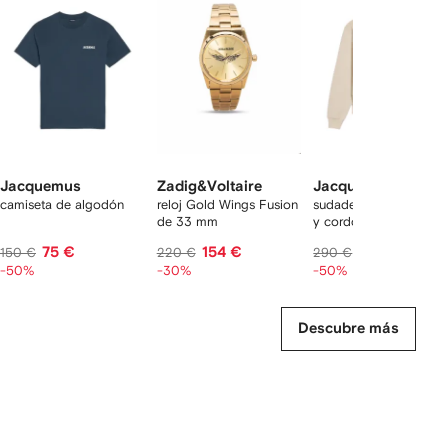
de
12
12
12
2
rtículos
Jacquemus
Zadig&Voltaire
Jacquemus
camiseta de algodón
reloj Gold Wings Fusion
sudadera con capucha
de 33 mm
y cordones
75 €
154 €
145 €
150 €
220 €
290 €
-50%
-30%
-50%
Descubre más