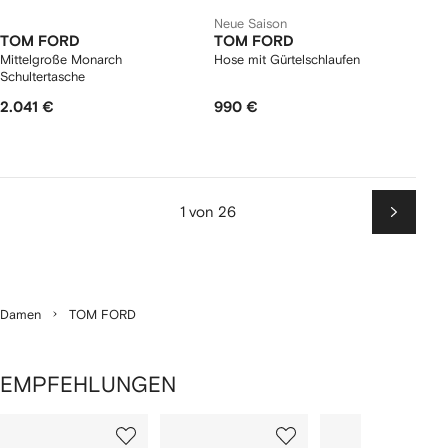
Neue Saison
TOM FORD
TOM FORD
Mittelgroße Monarch
Hose mit Gürtelschlaufen
Schultertasche
2.041 €
990 €
1 von 26
Weiter
Damen
TOM FORD
EMPFEHLUNGEN
1
2
3
von
von
von
von