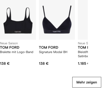
2
12
12
12
rtikel(n)
zeigen
Neue Saison
Neue Saison
TOM FORD
TOM FORD
TOM FORD
Bralette mit Logo-Band
Signature Modal BH
Bleistift-Midirock mit
Satinbesatz
138 €
138 €
1.185 €
Mehr zeigen