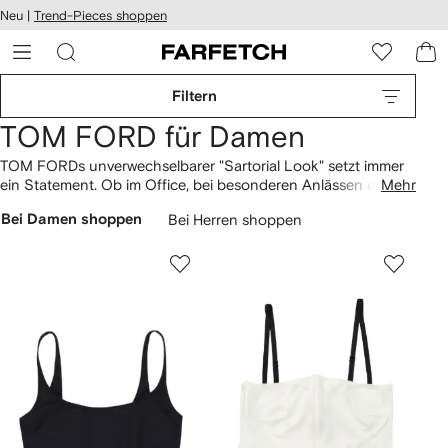
rierefreiheit
Neu |
Trend-Pieces shoppen
eiter zum
auptmenü
RFETCH
Filtern
TOM FORD für Damen
TOM FORDs unverwechselbarer "Sartorial Look" setzt immer
ein Statement. Ob im Office, bei besonderen Anlässen oder
Mehr
im Business-Casual-Stil: Diese exquisiten Kreationen strahlen
Bei Damen shoppen
Bei Herren shoppen
eine zeitlose Raffinesse aus und brillieren durch ihre stilvolle
Eleganz. Besonders hervorzuheben sind die eleganten
Hosen
und die atemberaubenden
Blazer
. Abgerundet wird der Look
durch ausdrucksstarke Accessoires wie
Sonnenbrillen
und
dezente Logo-Ledertaschen.