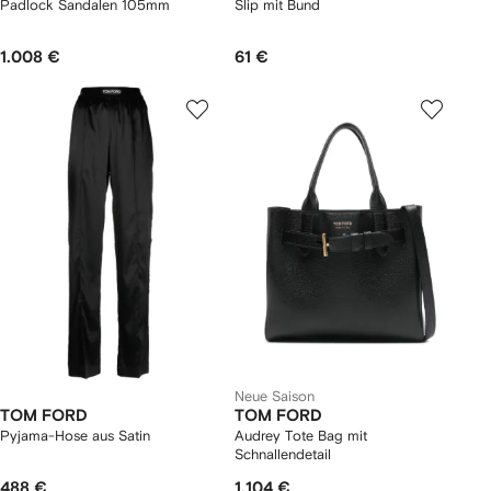
Padlock Sandalen 105mm
Slip mit Bund
1.008 €
61 €
Neue Saison
TOM FORD
TOM FORD
Pyjama-Hose aus Satin
Audrey Tote Bag mit
Schnallendetail
488 €
1.104 €