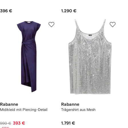
396 €
1.290 €
Rabanne
Rabanne
Midikleid mit Piercing-Detail
Trägershirt aus Mesh
393 €
1.791 €
990 €