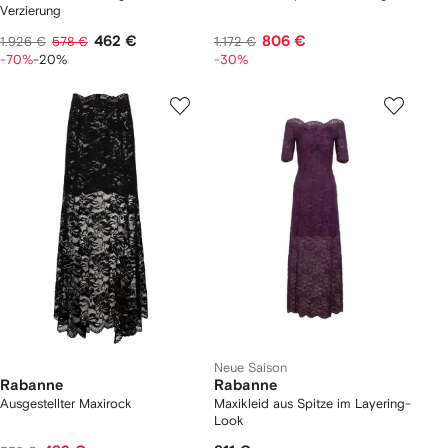
Verzierung
462 €
806 €
1.926 €
578 €
1.172 €
-70%
-20%
-30%
Neue Saison
Rabanne
Rabanne
Ausgestellter Maxirock
Maxikleid aus Spitze im Layering-
Look