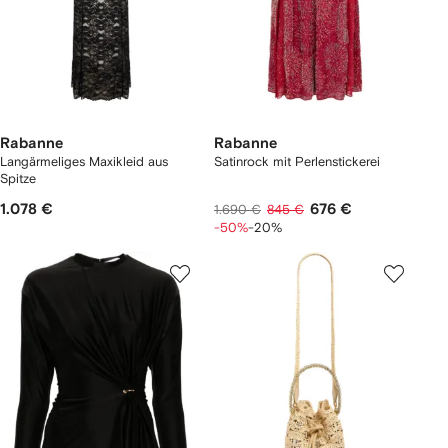
Rabanne
Rabanne
Langärmeliges Maxikleid aus
Satinrock mit Perlenstickerei
Spitze
1.078 €
676 €
1.690 €
845 €
-50%
-20%