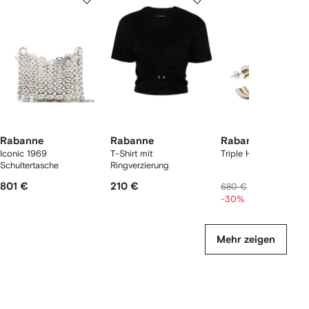
von
von
von
2
12
12
12
rtikel(n)
zeigen
Rabanne
Rabanne
Rabanne
Iconic 1969
T-Shirt mit
Triple Hoop Creolen
Schultertasche
Ringverzierung
801 €
210 €
467 €
680 €
-30%
Mehr zeigen