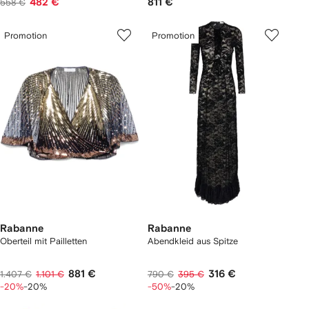
482 €
811 €
558 €
Promotion
Promotion
Rabanne
Rabanne
Oberteil mit Pailletten
Abendkleid aus Spitze
881 €
316 €
1.407 €
1.101 €
790 €
395 €
-20%
-20%
-50%
-20%