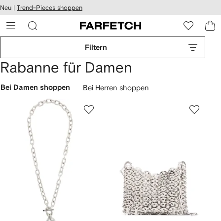
rierefreiheit
Neu |
Trend-Pieces shoppen
eiter zum
auptmenü
RFETCH
Filtern
Rabanne für Damen
Bei Damen shoppen
Bei Herren shoppen