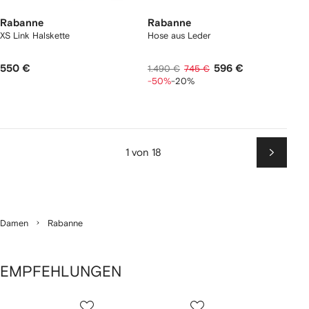
Rabanne
Rabanne
XS Link Halskette
Hose aus Leder
550 €
596 €
1.490 €
745 €
-50%
-20%
1 von 18
Weiter
Damen
Rabanne
EMPFEHLUNGEN
1
2
3
von