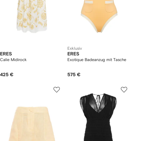
Exklusiv
ERES
ERES
Calie Midirock
Exotique Badeanzug mit Tasche
425 €
575 €