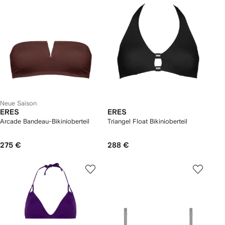
Neue Saison
ERES
ERES
Arcade Bandeau-Bikinioberteil
Triangel Float Bikinioberteil
275 €
288 €