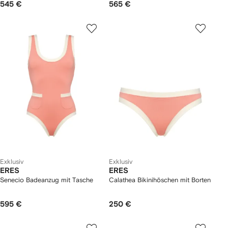
545 €
565 €
Exklusiv
Exklusiv
ERES
ERES
Senecio Badeanzug mit Tasche
Calathea Bikinihöschen mit Borten
595 €
250 €