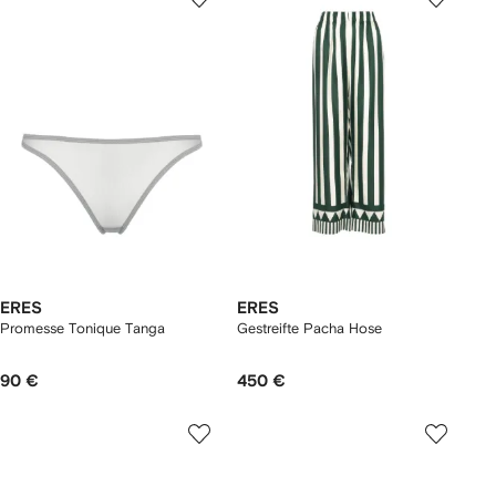
ERES
ERES
Promesse Tonique Tanga
Gestreifte Pacha Hose
90 €
450 €