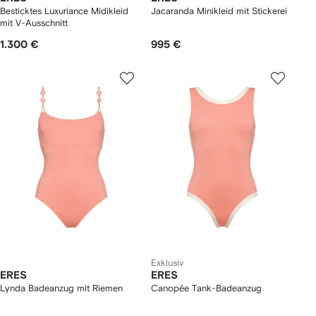
Besticktes Luxuriance Midikleid
Jacaranda Minikleid mit Stickerei
mit V-Ausschnitt
1.300 €
995 €
Exklusiv
ERES
ERES
Lynda Badeanzug mit Riemen
Canopée Tank-Badeanzug