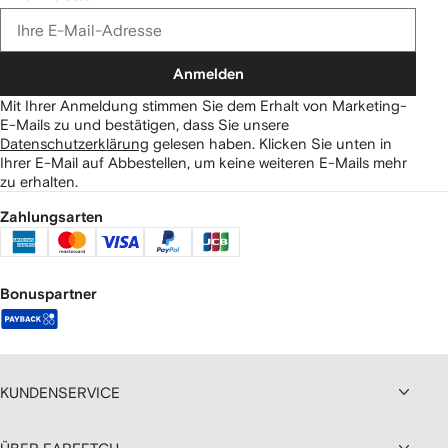
Anmelden
Mit Ihrer Anmeldung stimmen Sie dem Erhalt von Marketing-
E-Mails zu und bestätigen, dass Sie unsere
Datenschutzerklärung
gelesen haben.
Klicken Sie unten in
Ihrer E-Mail auf Abbestellen, um keine weiteren E-Mails mehr
zu erhalten.
Zahlungsarten
Bonuspartner
KUNDENSERVICE