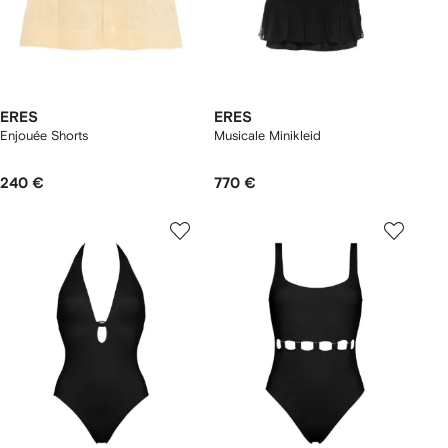
ERES
ERES
Enjouée Shorts
Musicale Minikleid
240 €
770 €