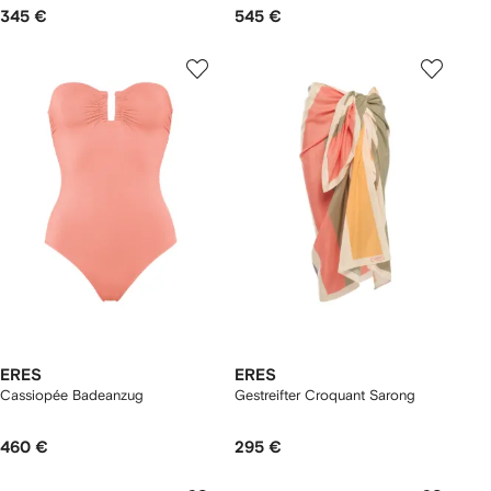
345 €
545 €
ERES
ERES
Cassiopée Badeanzug
Gestreifter Croquant Sarong
460 €
295 €