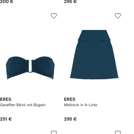
200 €
295 €
ERES
ERES
Geraffter Bikini mit Bügeln
Midirock in A-Linie
251 €
295 €