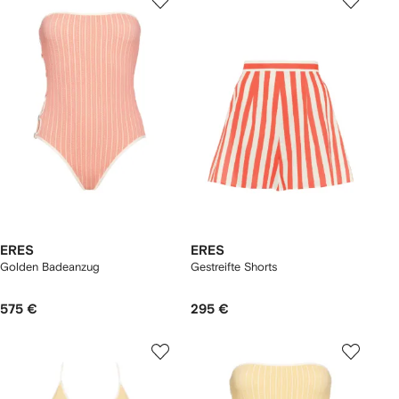
ERES
ERES
Golden Badeanzug
Gestreifte Shorts
575 €
295 €