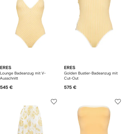
ERES
ERES
Lounge Badeanzug mit V-
Golden Bustier-Badeanzug mit
Ausschnitt
Cut-Out
545 €
575 €