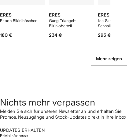
ERES
ERES
ERES
Fripon Bikinihöschen
Gang Triangel-
Izia Sandalen mit
Bikinioberteil
Schnalle
180 €
234 €
295 €
Mehr zeigen
Nichts mehr verpassen
Melden Sie sich für unseren Newsletter an und erhalten Sie
Promos, Neuzugänge und Stock-Updates direkt in Ihre Inbox
UPDATES ERHALTEN
E-Mail-Adresse