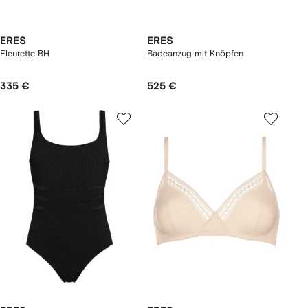
ERES
ERES
Fleurette BH
Badeanzug mit Knöpfen
335 €
525 €