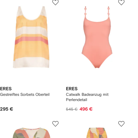
ERES
ERES
Gestreiftes Sorbets Oberteil
Catwalk Badeanzug mit
Perlendetail
295 €
496 €
545 €