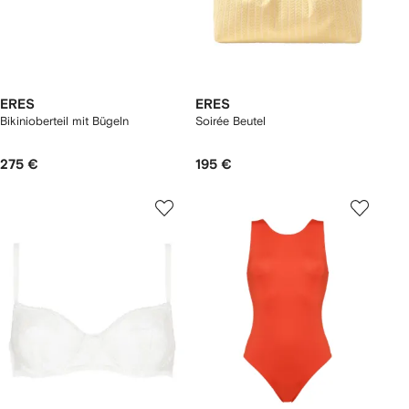
ERES
ERES
Bikinioberteil mit Bügeln
Soirée Beutel
275 €
195 €