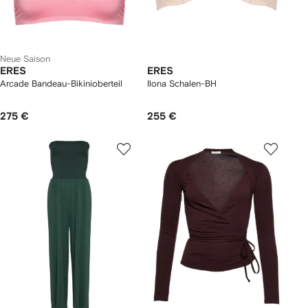
Neue Saison
ERES
ERES
Arcade Bandeau-Bikinioberteil
Ilona Schalen-BH
275 €
255 €