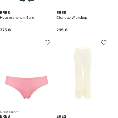
ERES
ERES
Hose mit hohem Bund
Charlotte Wickeltop
375 €
295 €
Neue Saison
ERES
ERES